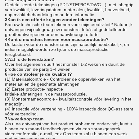
Gedetailleerde tekeningen (PDF/STEP/IGS/DWG...), met inbegrip
van kwaliteit, leveringsdatum, materialen, kwaliteit, hoeveelheid,
oppervlaktebehandeling en andere informatie.
3Kan ik een offerte krijgen zonder tekeningen?
Kan uw technische team tekenen voor mijn creativiteit? Natuurlijk
ontvangen wij ook graag uw monsters, foto's of gedetailleerde
grootteontwerpen voor een nauwkeurige offerte.
4Kunt u monsters leveren voor massaproductie?
De kosten voor de monstername zijn natuurlijk noodzakelijk, en
indien mogelijk worden ze tijdens de massaproductie
terugbetaald.
5Wat is de leverdatum?
Over het algemeen duurt het monster 1-2 weken en duurt de
productie van de partij 3-4 weken.
6Hoe controleer je de kwaliteit?
(1) Materiaalcontrole - Controleer de oppervlakken van het
materiaal en de geschatte afmetingen.
(2) Eerste productie-inspectie
kritieke afmetingen in de massaproductie.
(3) Monsternamecontrole - kwaliteitscontrole vóór levering in het
magazijn.
(4) Inspectie vóór verzending - 100% inspectie door QC-assistent
vóór verzending.
7Na-verkoop team.
Als u na ontvangst van het product problemen ondervindt, kunt u
binnen een maand feedback geven via een spraakgesprek,
videoconferentie, e-mail, enz.Ons team zal u binnen een week
met oplossingen voorzien..