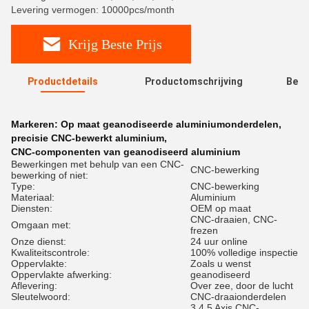
Levering vermogen: 10000pcs/month
Krijg Beste Prijs
Productdetails
Productomschrijving
Beoo
R
Markeren:
Op maat geanodiseerde aluminiumonderdelen
,
precisie CNC-bewerkt aluminium
,
CNC-componenten van geanodiseerd aluminium
Bewerkingen met behulp van een CNC-
CNC-bewerking
bewerking of niet:
Type:
CNC-bewerking
Materiaal:
Aluminium
Diensten:
OEM op maat
CNC-draaien, CNC-
Omgaan met:
frezen
Onze dienst:
24 uur online
Kwaliteitscontrole:
100% volledige inspectie
Oppervlakte:
Zoals u wenst
Oppervlakte afwerking:
geanodiseerd
Aflevering:
Over zee, door de lucht
Sleutelwoord:
CNC-draaionderdelen
3 4 5 Axis CNC-