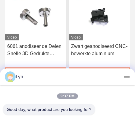
Video
Video
Zwart geanodiseerd CNC-
CNC van de de
bewerkte aluminium
Lasergravure van het
douanezandstralen de
Aluminiumdienst die
Krijg Beste Prijs
Krijg Beste Prijs
Malen machinaal
Lyn
bewerken
9:37 PM
Good day, what product are you looking for?
Shenzhen Perfect Precision Product Co., Ltd.
lyn@7-swords.com