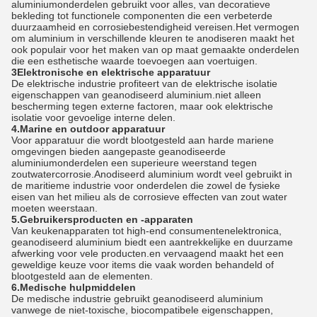
aluminiumonderdelen gebruikt voor alles, van decoratieve
bekleding tot functionele componenten die een verbeterde
duurzaamheid en corrosiebestendigheid vereisen.Het vermogen
om aluminium in verschillende kleuren te anodiseren maakt het
ook populair voor het maken van op maat gemaakte onderdelen
die een esthetische waarde toevoegen aan voertuigen.
3Elektronische en elektrische apparatuur
De elektrische industrie profiteert van de elektrische isolatie
eigenschappen van geanodiseerd aluminium.niet alleen
bescherming tegen externe factoren, maar ook elektrische
isolatie voor gevoelige interne delen.
4.Marine en outdoor apparatuur
Voor apparatuur die wordt blootgesteld aan harde mariene
omgevingen bieden aangepaste geanodiseerde
aluminiumonderdelen een superieure weerstand tegen
zoutwatercorrosie.Anodiseerd aluminium wordt veel gebruikt in
de maritieme industrie voor onderdelen die zowel de fysieke
eisen van het milieu als de corrosieve effecten van zout water
moeten weerstaan.
5.Gebruikersproducten en -apparaten
Van keukenapparaten tot high-end consumentenelektronica,
geanodiseerd aluminium biedt een aantrekkelijke en duurzame
afwerking voor vele producten.en vervaagend maakt het een
geweldige keuze voor items die vaak worden behandeld of
blootgesteld aan de elementen.
6.Medische hulpmiddelen
De medische industrie gebruikt geanodiseerd aluminium
vanwege de niet-toxische, biocompatibele eigenschappen,