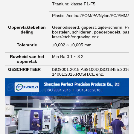
Titanium: klasse F1-F5
Plastic: Acetaal/POM/PA/Nylon/PC/PMMA/
Oppervlaktebehan
Geanodiseerd, geperst, zijde-scherm, PVD-p
deling
borstelen, schilderen, poederbedekt, passiva
laser/etch/engraving enz..
Tolerantie
±0,002 ~ ±0,005 mm
Ruwheid van het
Min Ra 0.1 ~ 3.2
oppervlak
GESCHRIFTEER
ISO9001:2015,AS9100D,ISO13485:2016,I
14001:2015,ROSH,CE enz.