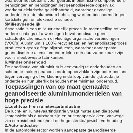
waardoor het ideaal is voor gebruik in elektrische componenten,
behuizingen en behuizingen.het geanodiseerde oppervlak
voorkomt elektrische geleidbaarheid, waardoor gevoelige
onderdelen in de aluminium behuizing worden beschermd tegen
kortsluitingen en elektrische schade.
5Milieuvriendelijk
Anodisatie is een milieuvriendelijk proces. In tegenstelling tot veel
andere coatings of afwerkingen bevat anodisatie geen
schadelijke chemicaliën of vluchtige organische verbindingen
(VOC's).Aluminium is 100% recyclebaar, en het anodisatieproces
produceert geen giftige bijproducten, waardoor aangepaste
geanodiseerde aluminiumonderdelen een duurzame keuze zijn
voor milieubewuste fabrikanten.
6.Minder onderhoud
De anodisatie van aluminium is eenvoudig te onderhouden en
schoon te maken.geanodiseerde oppervlakken zijn beter bestand
tegen vervaging of verkleuring in de loop van de tijd, zodat je
onderdelen hun uiterlijk behouden met minimaal onderhoud.
Toepassingen van op maat gemaakte
geanodiseerde aluminiumonderdelen van
hoge precisie
1.Luchtvaart- en ruimtevaartindustrie
De lucht- en ruimtevaartindustrie vraagt materialen die zowel
lichtgewicht als duurzaam zijn.en buitenoppervlakken, vanwege
zijn corrosiebestendigheid en hoge sterkte/gewicht verhouding.
2.Auto-industrie
In de automobielsector worden aangepaste geanodiseerde