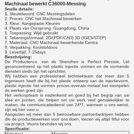
Machinaal bewerkt C36000-Messing
Snelle details:
1.
Sleutelwoord: CNC Messingsdelen
2. Proces: CNC het Machinaal bewerken
3. Kleur: Aangepaste Kleuren
4. Plaats van Oorsprong: Guangdong, China
5. Toepassing: Wijd gebruikt
6. Tekeningsformaat: 2D/(PDF/CAD) 3D (IGES/STEP)
7. Materiaal: CNC Machinaal bewerkende Centra
8. Verpakking: Koolstofdoos
9. Levertijd: 7-15days
Beschrijving:
De Productenco. van de Shenzhen is Perfect Precisie, Ltd
geconcentreerd op het plastic injectie vormen en de vormende
diensten sinds zijn het oprichten.
Wij hebben een professioneel techniekteam dat meer dan 5
ingenieurs heeft die bij het plastic ontwerp van de injectievorm,
plastic injectie het vormen proces evenals metaal het stempelen
de werken goed zijn.
Het verkoopteam is nadenkend en goed bij het begrip van uw
idee en punten, die helpen om uw werk veel gemakkelijker te
maken, de communicatiedienst van 24*7, wanneer u ons wenst,
zijn wij hier voor u.
Aangezien wij meer dan 5 betrouwbare partnerbedrijven hebben
die de productiewerken voor ons doen, kiezen wij altijd fitful voor
uw project. Voorts bevinden wij ons.
Specificatie:
Materiaal
Messing