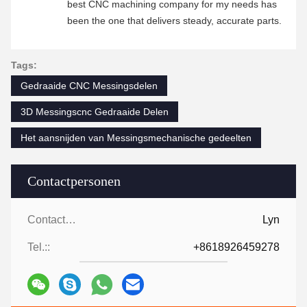
best CNC machining company for my needs has
been the one that delivers steady, accurate parts.
Tags:
Gedraaide CNC Messingsdelen
3D Messingscnc Gedraaide Delen
Het aansnijden van Messingsmechanische gedeelten
Contactpersonen
Contactpersonen:
Lyn
Tel.::
+8618926459278