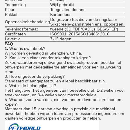
Toepassing
Wijd gebruikt
Kleur
Toegelaten douane
Pakket
Kartondoos
De gravure Ets die van de ringslaser
Oppervlaktebehandeling
Silkscreen/-Zandstralen enz. oppoetsen.
Tekeningsformaat
tweede (3D PDF/CAD), (IGES/STEP)
Certificaten
ISO9001: 2015/ISO13485: 2016
Levertijd
7-15 dagen
FAQ
1.
Waar is uw fabriek?
Wij worden gevestigd in Shenzhen, China.
2.
Kan ik een citaat zonder tekeningen krijgen?
Zeker, waarderen wij ontvangend uw steekproeven, beelden, of
ontwerpen met gedetailleerde afmetingen voor een nauwkeurig
citaat.
3.
Hoe ongeveer de verpakking?
Standaard of aangepast zullen allebei beschikbaar zijn.
4. Wat is de belangrijke tijd?
Het hangt over het algemeen van hoeveelheid af, 1-2 weken voor
steekproeven, en 3-4 weken voor massaproduktie.
5. Waarom zou u van ons, niet van andere leveranciers moeten
kopen?
Met meer dan 15 jaar van ervaring in precisie die machinaal
bewerken, hebben wij een team van professionele ingenieurs om
klanten volledige ontwerpen en producten te helpen.