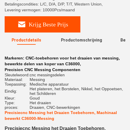
Betalingscondities: L/C, D/A, D/P, T/T, Western Union,
Levering vermogen: 10000Pcs/maand
Krijg Beste Prijs
Productdetails
Productomschrijving
Beoo
R
Markeren:
CNC-toebehoren voor het draaien van messing
,
bewerkte delen van koper van C36000
,
Precision CNC Messing Componenten
Sleutelwoord:
cnc messingsdelen
Materiaal:
Messing
Toepassing:
Medische apparatuur
Het plateren, het Borstelen, Nikkel, het Oppoetsen,
Eindig:
het Schilderen
Kleur:
Goud
Type:
Het draaien
proces:
Draaien, CNC-bewerkingen
Precisiecnc Messing het Draaien Toebehoren, Machinaal
bewerkt C36000-Messing
Precisiecnc Messing het Draaien Toebehoren,