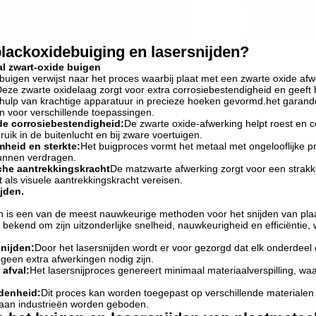
blackoxidebuiging en lasersnijden?
l zwart-oxide buigen
buigen verwijst naar het proces waarbij plaat met een zwarte oxide af
ze zwarte oxidelaag zorgt voor extra corrosiebestendigheid en geeft 
ehulp van krachtige apparatuur in precieze hoeken gevormd.het garan
 voor verschillende toepassingen.
de corrosiebestendigheid:
De zwarte oxide-afwerking helpt roest en
ruik in de buitenlucht en bij zware voertuigen.
heid en sterkte:
Het buigproces vormt het metaal met ongelooflijke pr
kunnen verdragen.
che aantrekkingskracht
De matzwarte afwerking zorgt voor een strakke
it als visuele aantrekkingskracht vereisen.
ijden.
n is een van de meest nauwkeurige methoden voor het snijden van pla
t bekend om zijn uitzonderlijke snelheid, nauwkeurigheid en efficiënti
snijden:
Door het lasersnijden wordt er voor gezorgd dat elk onderdeel 
geen extra afwerkingen nodig zijn.
 afval:
Het lasersnijproces genereert minimaal materiaalverspilling, wa
denheid:
Dit proces kan worden toegepast op verschillende materialen 
 aan industrieën worden geboden.