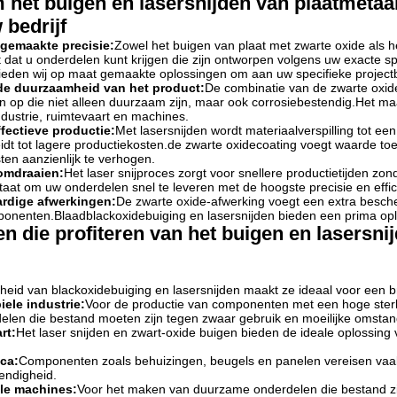
het buigen en lasersnijden van plaatmetaal
 bedrijf
gemaakte precisie:
Zowel het buigen van plaat met zwarte oxide als 
 dat u onderdelen kunt krijgen die zijn ontworpen volgens uw exacte sp
ieden wij op maat gemaakte oplossingen om aan uw specifieke project
de duurzaamheid van het product:
De combinatie van de zwarte oxide
op die niet alleen duurzaam zijn, maar ook corrosiebestendig.Het maa
dustrie, ruimtevaart en machines.
fectieve productie:
Met lasersnijden wordt materiaalverspilling tot ee
 leidt tot lagere productiekosten.de zwarte oxidecoating voegt waarde 
ten aanzienlijk te verhogen.
omdraaien:
Het laser snijproces zorgt voor snellere productietijden zo
 staat om uw onderdelen snel te leveren met de hoogste precisie en effici
rdige afwerkingen:
De zwarte oxide-afwerking voegt een extra bescher
onenten.Blaadblackoxidebuiging en lasersnijden bieden een prima opl
en die profiteren van het buigen en lasersn
gheid van blackoxidebuiging en lasersnijden maakt ze ideaal voor een b
ele industrie:
Voor de productie van componenten met een hoge sterk
elen die bestand moeten zijn tegen zwaar gebruik en moeilijke omsta
rt:
Het laser snijden en zwart-oxide buigen bieden de ideale oplossin
ica:
Componenten zoals behuizingen, beugels en panelen vereisen vaak 
endigheid.
ële machines:
Voor het maken van duurzame onderdelen die bestand z