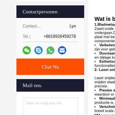
Contactpersonen
Wat is 
1.Bladmetaa
Contactpersonen:
Lyn
Zwart-oxide 
ondergaan.De
Tel.::
+8618926459278
plaat met b
componenten
Verbeter
zijn voor geb
Duurzaam
en slijtage 
Esthetis
functionalite
Chat Nu
2- Laser sn
Laser snijde
snijden staa
Mail ons.
precisie.
Precies 
waardoor er 
Minimaal
productie is.
Verschei
breed scala