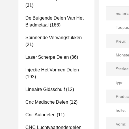
(31)
materia
De Buigende Delen Van Het
Bladmetaal
(166)
Toepas
Spinnende Vervangstukken
Kleur:
(21)
Monste
Laser Scherpe Delen
(36)
Sterkte
Injectie Het Vormen Delen
(193)
type:
Lineaire Gidsschuif
(12)
Produc
Cnc Medische Delen
(12)
holte:
Cnc Autodelen
(11)
Vorm:
CNC Luchtvaartonderdelen