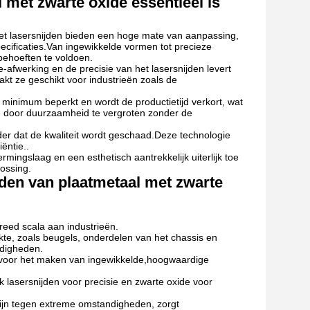
 met zwarte oxide essentieel is
het lasersnijden bieden een hoge mate van aanpassing,
ecificaties.Van ingewikkelde vormen tot precieze
behoeften te voldoen.
-afwerking en de precisie van het lasersnijden levert
kt ze geschikt voor industrieën zoals de
n minimum beperkt en wordt de productietijd verkort, wat
toe door duurzaamheid te vergroten zonder de
nder dat de kwaliteit wordt geschaad.Deze technologie
ëntie..
mingslaag en een esthetisch aantrekkelijk uiterlijk toe
ossing.
ijden van plaatmetaal met zwarte
reed scala aan industrieën.
te, zoals beugels, onderdelen van het chassis en
ndigheden.
g voor het maken van ingewikkelde,hoogwaardige
lasersnijden voor precisie en zwarte oxide voor
ijn tegen extreme omstandigheden, zorgt