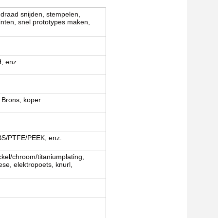
 draad snijden, stempelen,
inten, snel prototypes maken,
, enz.
 Brons, koper
BS/PTFE/PEEK, enz.
ckel/chroom/titaniumplating,
ese, elektropoets, knurl,