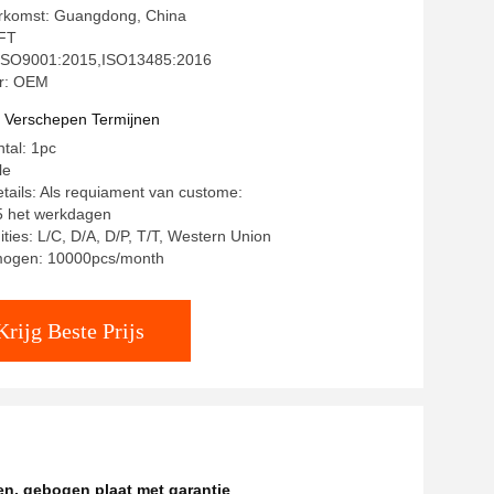
erkomst: Guangdong, China
FT
g: ISO9001:2015,ISO13485:2016
r: OEM
t Verschepen Termijnen
ntal: 1pc
le
tails: Als requiament van custome:
15 het werkdagen
ities: L/C, D/A, D/P, T/T, Western Union
mogen: 10000pcs/month
Krijg Beste Prijs
en
,
gebogen plaat met garantie