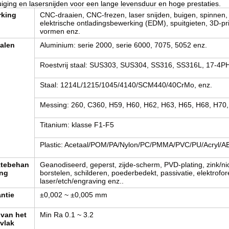
iging en lasersnijden voor een lange levensduur en hoge prestaties.
rking
CNC-draaien, CNC-frezen, laser snijden, buigen, spinnen,
elektrische ontladingsbewerking (EDM), spuitgieten, 3D-pr
vormen enz.
ialen
Aluminium: serie 2000, serie 6000, 7075, 5052 enz.
Roestvrij staal: SUS303, SUS304, SS316, SS316L, 17-4PH
Staal: 1214L/1215/1045/4140/SCM440/40CrMo, enz.
Messing: 260, C360, H59, H60, H62, H63, H65, H68, H70,
Titanium: klasse F1-F5
Plastic: Acetaal/POM/PA/Nylon/PC/PMMA/PVC/PU/Acryl/A
ktebehan
Geanodiseerd, geperst, zijde-scherm, PVD-plating, zink/ni
ing
borstelen, schilderen, poederbedekt, passivatie, elektrofor
laser/etch/engraving enz..
antie
±0,002 ~ ±0,005 mm
van het
Min Ra 0.1 ~ 3.2
vlak