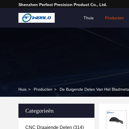
Shenzhen Perfect Precision Product Co., Ltd.
Thuis
Producten
Huis
>
Producten
>
De Buigende Delen Van Het Bladmeta
Categorieën
CNC Draaiende Delen
(314)