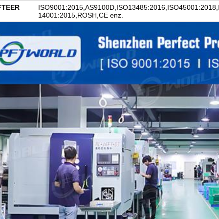
FTEER
ISO9001:2015,AS9100D,ISO13485:2016,ISO45001:2018,
14001:2015,ROSH,CE enz.