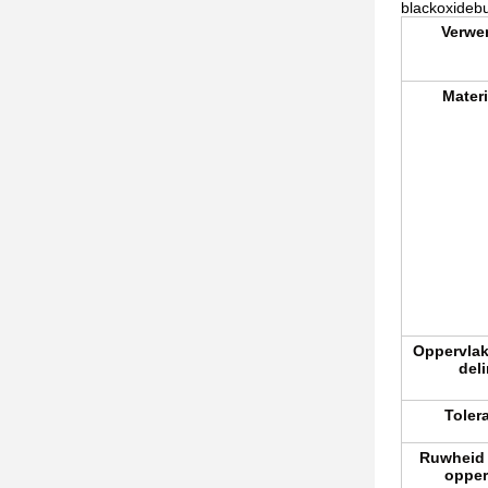
blackoxidebu
Verwe
Mater
Oppervla
del
Toler
Ruwheid 
opper