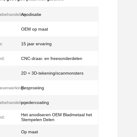
ebehandeling:
Anodisatie
OEM op maat
e:
15 jaar ervaring
rd:
CNC-draai- en freesonderdelen
2D + 3D-tekening/scanmonsters
everwerking:
Besproeiing
ebehandeling:
poedercoating
Het anodiseren OEM Bladmetaal het
rd:
Stempelen Delen
Op maat