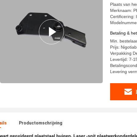
Plaats van h
Merknaam: P
Certificerin
Modelnumme
Betaling & he
Min. bestelaa
Prijs: Nigotiab
Verpakking De
Levertijd: 7-
Betalingscond
Levering ver
ails
Productomschrijving
wart geoxideerd plaatstaal buigen
,
Laser -snit plaatwerkonderdel