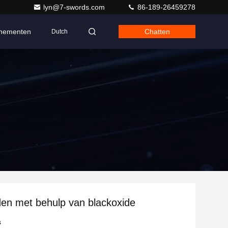
lyn@7-swords.com
86-189-26459278
nementen
Chatten
Dutch
den met behulp van blackoxide
s