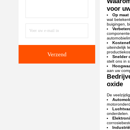
Waarom 
voor uw
Op maat 
wat betekent
buigingen, b
Verbeter
componenten 
automobielin
Kostenef
uiteindelijk
productiekos
Verzend
Snelder 
stelt ons in
Hoogwaa
aan uw comp
Bedrijv
oxide
De veelzijdi
Automobi
motoronderd
Luchtvaa
onderdelen.
Elektron
corrosiebest
Industri