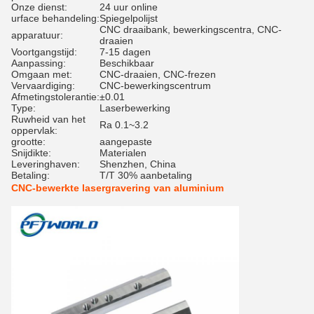
Onze dienst:
24 uur online
urface behandeling:
Spiegelpolijst
CNC draaibank, bewerkingscentra, CNC-
apparatuur:
draaien
Voortgangstijd:
7-15 dagen
Aanpassing:
Beschikbaar
Omgaan met:
CNC-draaien, CNC-frezen
Vervaardiging:
CNC-bewerkingscentrum
Afmetingstolerantie:
±0.01
Type:
Laserbewerking
Ruwheid van het
Ra 0.1~3.2
oppervlak:
grootte:
aangepaste
Snijdikte:
Materialen
Leveringhaven:
Shenzhen, China
Betaling:
T/T 30% aanbetaling
CNC-bewerkte lasergravering van aluminium