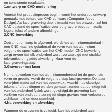
en consistente resultaten.
1.ontwerp en CAD-modellering
Voordat het productieproces begint, wordt het onderdeelontwerp
gemaakt met behulp van CAD-software (Computer-Aided
Design).Als lasergravering deel uitmaakt van het ontwerp, zal het
CAD-bestand de specificaties voor de gravure bevatten, zoals
logo's, tekst of andere afbeeldingen.
2.CNC-bewerking
Zodra het ontwerp is afgerond, wordt het aluminiummateriaal in
een CNC-machine geladen.of de vorm van het aluminium
volgens de specificaties van het CAD-model. CNC-bewerking
zorgt ervoor dat elk onderdeel wordt vervaardigd met strakke
toleranties en gladde afwerking, klaar voor de
lasergraveringsstap.
3.Gravureer met laser
Na het bewerken van het aluminiumonderdeel tot de gewenste
vorm en grootte, wordt de volgende stap lasergraveren.De laser
verwijdert materiaal van het oppervlak., waarbij nauwkeurige
tekens of afbeeldingen worden gemaakt zonder dat de integriteit
van het onderdeel fysiek wordt gewijzigd.de gravering kan
variëren van ondiepe etsering tot diepe gravure voor verbeterde
zichtbaarheid en duurzaamheid.
4.Na-verwerking en afwerking
Wanneer de gravering is voltooid, kan het onderdeel aan