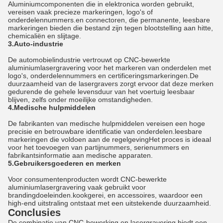
Aluminiumcomponenten die in elektronica worden gebruikt,
vereisen vaak precieze markeringen, logo's of
onderdelennummers.en connectoren, die permanente, leesbare
markeringen bieden die bestand zijn tegen blootstelling aan hitte,
chemicaliën en slijtage.
3.Auto-industrie
De automobielindustrie vertrouwt op CNC-bewerkte
aluminiumlasergravering voor het markeren van onderdelen met
logo's, onderdelennummers en certificeringsmarkeringen.De
duurzaamheid van de lasergravers zorgt ervoor dat deze merken
gedurende de gehele levensduur van het voertuig leesbaar
blijven, zelfs onder moeilijke omstandigheden.
4.Medische hulpmiddelen
De fabrikanten van medische hulpmiddelen vereisen een hoge
precisie en betrouwbare identificatie van onderdelen.leesbare
markeringen die voldoen aan de regelgevingHet proces is ideaal
voor het toevoegen van partijnummers, serienummers en
fabrikantsinformatie aan medische apparaten.
5.Gebruikersgoederen en merken
Voor consumentenproducten wordt CNC-bewerkte
aluminiumlasergravering vaak gebruikt voor
brandingdoeleinden.kookgerei, en accessoires, waardoor een
high-end uitstraling ontstaat met een uitstekende duurzaamheid.
Conclusies
De combinatie van CNC-bewerking en lasergravering biedt een