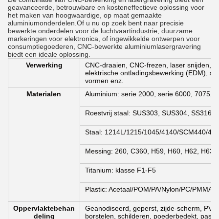
geavanceerde, betrouwbare en kosteneffectieve oplossing voor
het maken van hoogwaardige, op maat gemaakte
aluminiumonderdelen.Of u nu op zoek bent naar precisie
bewerkte onderdelen voor de luchtvaartindustrie, duurzame
markeringen voor elektronica, of ingewikkelde ontwerpen voor
consumptiegoederen, CNC-bewerkte aluminiumlasergravering
biedt een ideale oplossing.
Verwerking
CNC-draaien, CNC-frezen, laser snijden, b
elektrische ontladingsbewerking (EDM), spu
vormen enz.
Materialen
Aluminium: serie 2000, serie 6000, 7075, 
Roestvrij staal: SUS303, SUS304, SS316, 
Staal: 1214L/1215/1045/4140/SCM440/40C
Messing: 260, C360, H59, H60, H62, H63, 
Titanium: klasse F1-F5
Plastic: Acetaal/POM/PA/Nylon/PC/PMMA/
Oppervlaktebehan
Geanodiseerd, geperst, zijde-scherm, PVD-p
deling
borstelen, schilderen, poederbedekt, passiva