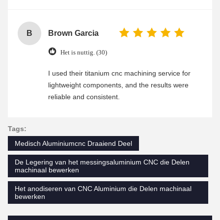
B
Brown Garcia
Het is nuttig. (30)
I used their titanium cnc machining service for
lightweight components, and the results were
reliable and consistent.
Tags:
Medisch Aluminiumcnc Draaiend Deel
De Legering van het messingsaluminium CNC die Delen
machinaal bewerken
Het anodiseren van CNC Aluminium die Delen machinaal
bewerken