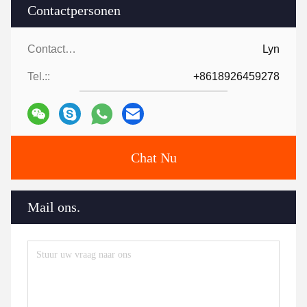
Contactpersonen
Contactpersonen:
Lyn
Tel.::
+8618926459278
Chat Nu
Mail ons.