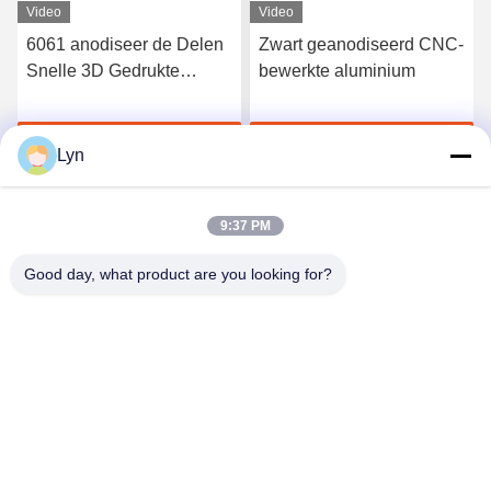
Video
Video
Zwart geanodiseerd CNC-
CNC van de de
bewerkte aluminium
Lasergravure van het
douanezandstralen de
Aluminiumdienst die
Krijg Beste Prijs
Krijg Beste Prijs
Malen machinaal
Lyn
bewerken
9:37 PM
Good day, what product are you looking for?
Shenzhen Perfect Precision Product Co., Ltd.
lyn@7-swords.com
86-189-26459278
De bouw van 49, Fumin-Industrieterrein, Pinghu-dorp,
Pinghu-stad, Longgang-District, Shenzhen-Stad, de
Provincie van Guangdong, China