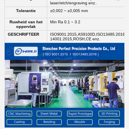
laser/etch/engraving enz..
Tolerantie
±0,002 ~ ±0,005 mm
Ruwheid van het
Min Ra 0.1 ~ 3.2
oppervlak
GESCHRIFTEER
ISO9001:2015,AS9100D,ISO13485:2016,I
14001:2015,ROSH,CE enz.