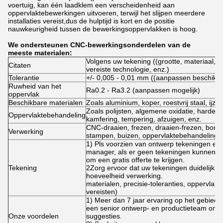
voertuig, kan één laadklem een verscheidenheid aan
oppervlaktebewerkingen uitvoeren, terwijl het slijpen meerdere
installaties vereist,dus de hulptijd is kort en de positie
nauwkeurigheid tussen de bewerkingsoppervlakken is hoog.
We ondersteunen CNC-bewerkingsonderdelen van de
meeste materialen:
Volgens uw tekening ((grootte, materiaal, d
Citaten
vereiste technologie, enz.)
Tolerantie
+/- 0,005 - 0,01 mm ((aanpassen beschikb
Ruwheid van het
Ra0.2 - Ra3.2 (aanpassen mogelijk)
oppervlak
Beschikbare materialen
Zoals aluminium, koper, roestvrij staal, ijze
Zoals polijsten, algemene oxidatie, harde ox
Oppervlaktebehandeling
kamfering, tempering, afzuigen, enz.
CNC-draaien, frezen, draaien-frezen, bore
Verwerking
stampen, buizen, oppervlaktebehandeling, 
1) Pls voorzien van ontwerp tekeningen en 
manager, als er geen tekeningen kunnen st
om een gratis offerte te krijgen.
Tekening
2Zorg ervoor dat uw tekeningen duidelijk en 
hoeveelheid verwerking.
materialen, precisie-toleranties, oppervlak
vereisten)
1) Meer dan 7 jaar ervaring op het gebie
een senior ontwerp- en productieteam om pe
Onze voordelen
suggesties.