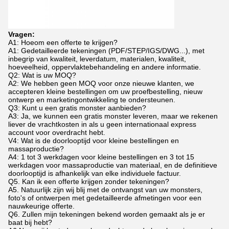
Vragen:
A1: Hoe
om een offerte te krijgen?
A1: Gedetailleerde tekeningen (PDF/STEP/IGS/DWG...), met
inbegrip van kwaliteit, leverdatum, materialen, kwaliteit,
hoeveelheid, oppervlaktebehandeling en andere informatie.
Q2: Wat is uw MOQ?
A2: We hebben geen MOQ voor onze nieuwe klanten, we
accepteren kleine bestellingen om uw proefbestelling, nieuw
ontwerp en marketingontwikkeling te ondersteunen.
Q3: Kunt u een gratis monster aanbieden?
A3: Ja, we kunnen een gratis monster leveren, maar we rekenen
liever de vrachtkosten in als u geen internationaal express
account voor overdracht hebt.
V4: Wat is de doorlooptijd voor kleine bestellingen en
massaproductie?
A4: 1 tot 3 werkdagen voor kleine bestellingen en 3 tot 15
werkdagen voor massaproductie van materiaal, en de definitieve
doorlooptijd is afhankelijk van elke individuele factuur.
Q5. Kan ik een offerte krijgen zonder tekeningen?
A5. Natuurlijk zijn wij blij met de ontvangst van uw monsters,
foto's of ontwerpen met gedetailleerde afmetingen voor een
nauwkeurige offerte.
Q6. Zullen mijn tekeningen bekend worden gemaakt als je er
baat bij hebt?