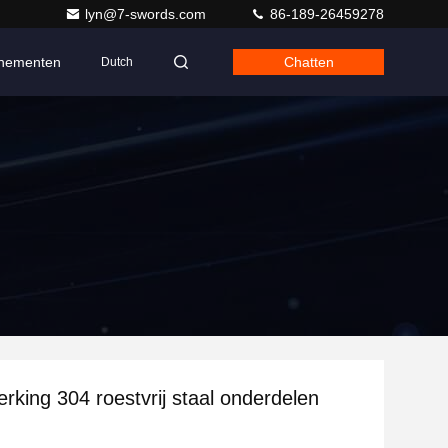
lyn@7-swords.com
86-189-26459278
nementen
Chatten
Dutch
king 304 roestvrij staal onderdelen