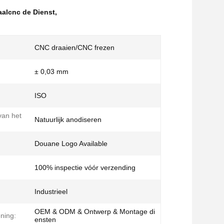
taalcnc de Dienst
,
CNC draaien/CNC frezen
± 0,03 mm
ISO
van het
Natuurlijk anodiseren
Douane Logo Available
100% inspectie vóór verzending
Industrieel
OEM & ODM & Ontwerp & Montage di
ening:
ensten