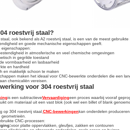
04 roestvrij staal?
 staal, ook bekend als A2 roestvrij staal, is een van de meest gebruikte 
tendigheid en goede mechanische eigenschappen geeft.
e eigenschappen:
bestendigheid in atmosferische en veel chemische omgevingen
etisch in gegrilde toestand
nde vormbaarheid en lasbaarheid
kte en hardheid
h en makkelijk schoon te maken
chappen maken het ideaal voor CNC-bewerkte onderdelen die een langd
g aan chemicaliën vereisen.
erking voor 304 roestvrij staal
king
is een subtractieve
Vervaardiging
een proces waarbij vooraf gep
ikt om materiaal uit een vast blok (ook wel een billet of blank gen
g op 304 roestvrij staal,
CNC-bewerkingen
kan onderdelen produceren 
e geometrieën.
bruikte CNC-processen:
iging:
voor platte oppervlakken, gleufjes, zakken en contouren