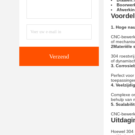
Draaien:
Boorwerk
Afwerkin
Voordel
1. Hoge na
CNC-bewerkin
of mechanis
2Materiële 
Verzend
304 roestvri
of dynamisch
3. Corrosie
Perfect voor
toepassinge
4. Veelzijd
Complexe on
behulp van m
5. Scalabilit
CNC-bewerkin
Uitdagi
Hoewel 304 r