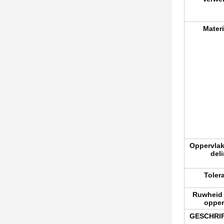
Mater
Oppervla
del
Toler
Ruwheid 
opper
GESCHRI