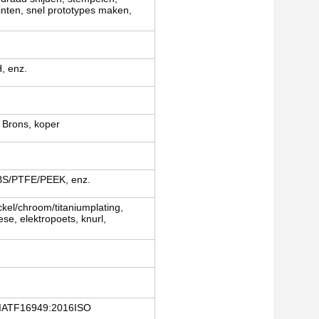
inten, snel prototypes maken,
, enz.
 Brons, koper
BS/PTFE/PEEK, enz.
ckel/chroom/titaniumplating,
ese, elektropoets, knurl,
IATF16949:2016ISO