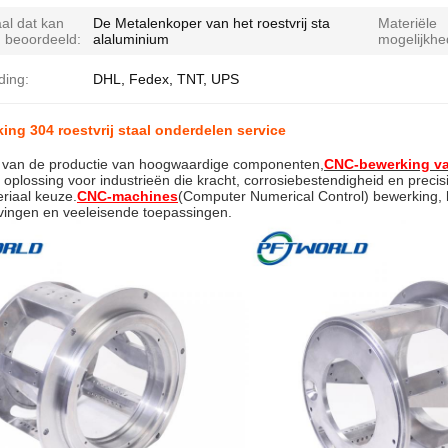
al dat kan
De Metalenkoper van het roestvrij sta
Materiële
 beoordeeld:
alaluminium
mogelijkhe
ding:
DHL, Fedex, TNT, UPS
ng 304 roestvrij staal onderdelen service
d van de productie van hoogwaardige componenten,
CNC-bewerking van
oplossing voor industrieën die kracht, corrosiebestendigheid en precisie
riaal keuze.
CNC-machines
(Computer Numerical Control) bewerking, h
ingen en veeleisende toepassingen.