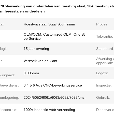
NC-bewerking van onderdelen van roestvrij staal
,
304 roestvrij s
en freesstalen onderdelen
al:
Roestvrij staal, Staal, Aluminium
Proces:
OEM/ODM, Customized OEM, One St
en:
Tolerantie:
op Service
logie:
15 jaar ervaring
Standaard:
Afwerking 
n.:
Verzoek van de klant
oppervlak:
0.005mm
Logo's:
urigheid:
tieve dienst:
3 4 5 6 Axis CNC-bewerkingsservice
Inspectie:
iumlegering:
2024/5052/6061/6063/6082/7075/enz.
Gebruik:
itscontrole:
100% inspectie vóór verzending
Dienstverl