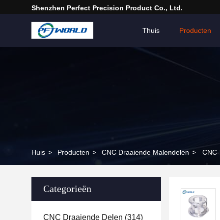
Shenzhen Perfect Precision Product Co., Ltd.
Thuis
Producten
Huis
>
Producten
>
CNC Draaiende Malendelen
>
CNC-b
Categorieën
CNC Draaiende Delen
(314)