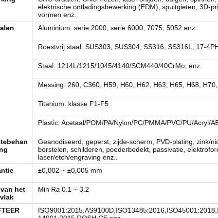
elektrische ontladingsbewerking (EDM), spuitgieten, 3D-pr
vormen enz.
ialen
Aluminium: serie 2000, serie 6000, 7075, 5052 enz.
Roestvrij staal: SUS303, SUS304, SS316, SS316L, 17-4PH
Staal: 1214L/1215/1045/4140/SCM440/40CrMo, enz.
Messing: 260, C360, H59, H60, H62, H63, H65, H68, H70,
Titanium: klasse F1-F5
Plastic: Acetaal/POM/PA/Nylon/PC/PMMA/PVC/PU/Acryl/A
ktebehan
Geanodiseerd, geperst, zijde-scherm, PVD-plating, zink/ni
ing
borstelen, schilderen, poederbedekt, passivatie, elektrofor
laser/etch/engraving enz..
antie
±0,002 ~ ±0,005 mm
van het
Min Ra 0.1 ~ 3.2
vlak
FTEER
ISO9001:2015,AS9100D,ISO13485:2016,ISO45001:2018,