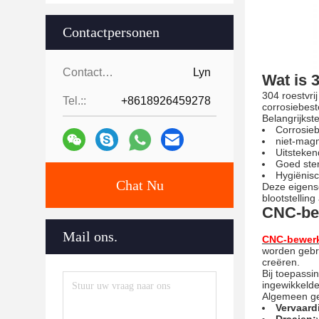
Contactpersonen
Contactpersonen:
Lyn
Wat is 3
304 roestvrij
Tel.::
+8618926459278
corrosiebes
Belangrijkst
Corrosie
niet-magn
Uitsteke
Goed ster
Hygiënisc
Chat Nu
Deze eigens
blootstellin
CNC-bew
Mail ons.
CNC-bewer
worden gebru
creëren.
Bij toepassin
ingewikkeld
Algemeen ge
Vervaard