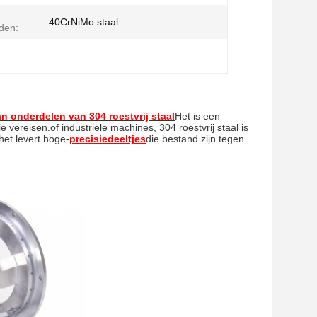
40CrNiMo staal
den:
 onderdelen van 304 roestvrij staal
Het is een
 vereisen.of industriële machines, 304 roestvrij staal is
et levert hoge-
precisiedeeltjes
die bestand zijn tegen