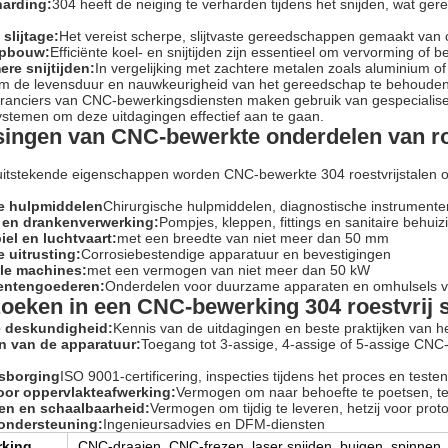
arding:
304 heeft de neiging te verharden tijdens het snijden, wat gere
slijtage:
Het vereist scherpe, slijtvaste gereedschappen gemaakt van 
pbouw:
Efficiënte koel- en snijtijden zijn essentieel om vervorming of
re snijtijden:
In vergelijking met zachtere metalen zoals aluminium 
m de levensduur en nauwkeurigheid van het gereedschap te behouden
eranciers van CNC-bewerkingsdiensten maken gebruik van gespecialis
stemen om deze uitdagingen effectief aan te gaan.
ingen van CNC-bewerkte onderdelen van roe
 uitstekende eigenschappen worden CNC-bewerkte 304 roestvrijstalen o
e hulpmiddelen
Chirurgische hulpmiddelen, diagnostische instrumente
 en drankenverwerking:
Pompjes, kleppen, fittings en sanitaire behui
el en luchtvaart:
met een breedte van niet meer dan 50 mm
 uitrusting:
Corrosiebestendige apparatuur en bevestigingen
ële machines:
met een vermogen van niet meer dan 50 kW
ntengoederen:
Onderdelen voor duurzame apparaten en omhulsels v
zoeken in een CNC-bewerking 304 roestvrij 
e deskundigheid:
Kennis van de uitdagingen en beste praktijken van he
 van de apparatuur:
Toegang tot 3-assige, 4-assige of 5-assige CNC-
tsborging
ISO 9001-certificering, inspecties tijdens het proces en test
oor oppervlakteafwerking:
Vermogen om naar behoefte te poetsen, te
len en schaalbaarheid:
Vermogen om tijdig te leveren, hetzij voor prot
ondersteuning:
Ingenieursadvies en DFM-diensten
rking
CNC-draaien, CNC-frezen, laser snijden, buigen, spinnen,