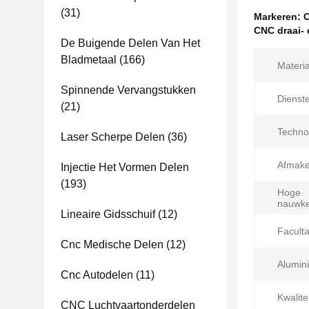
(31)
Markeren:
C
CNC draai- 
De Buigende Delen Van Het
Bladmetaal
(166)
Materia
Spinnende Vervangstukken
Dienst
(21)
Techno
Laser Scherpe Delen
(36)
Afmake
Injectie Het Vormen Delen
(193)
Hoge
nauwke
Lineaire Gidsschuif
(12)
Faculta
Cnc Medische Delen
(12)
Alumin
Cnc Autodelen
(11)
Kwalite
CNC Luchtvaartonderdelen