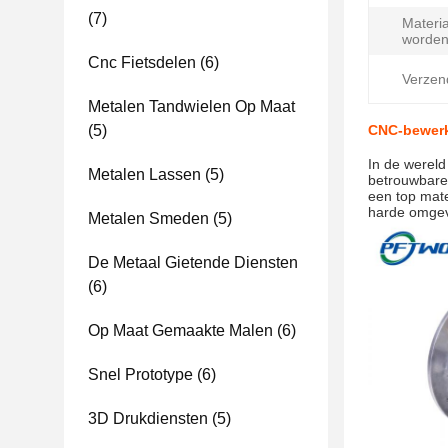
(7)
Materia
worden
Cnc Fietsdelen
(6)
Verzen
Metalen Tandwielen Op Maat
(5)
CNC-bewerki
In de werel
Metalen Lassen
(5)
betrouwbare 
een top mate
harde omgev
Metalen Smeden
(5)
De Metaal Gietende Diensten
(6)
Op Maat Gemaakte Malen
(6)
Snel Prototype
(6)
3D Drukdiensten
(5)