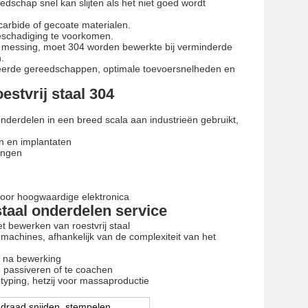
edschap snel kan slijten als het niet goed wordt
carbide of gecoate materialen.
 beschadiging te voorkomen.
of messing, moet 304 worden bewerkte bij verminderde
.
eerde gereedschappen, optimale toevoersnelheden en
stvrij staal 304
nderdelen in een breed scala aan industrieën gebruikt,
n en implantaten
zingen
oor hoogwaardige elektronica
staal onderdelen service
t bewerken van roestvrij staal
machines, afhankelijk van de complexiteit van het
en na bewerking
 passiveren of te coachen
otyping, hetzij voor massaproductie
 draad snijden, stempelen,