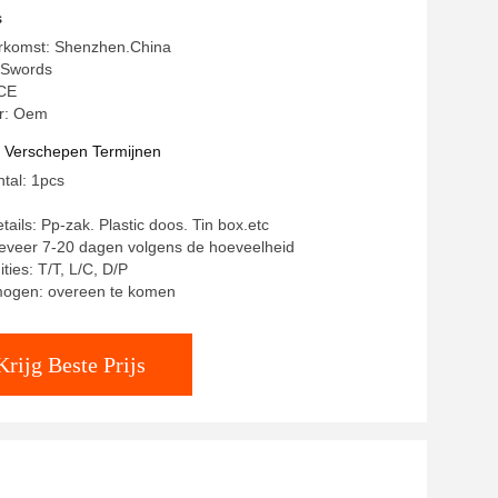
s
erkomst: Shenzhen.China
 Swords
 CE
r: Oem
t Verschepen Termijnen
ntal: 1pcs
ails: Pp-zak. Plastic doos. Tin box.etc
geveer 7-20 dagen volgens de hoeveelheid
ties: T/T, L/C, D/P
mogen: overeen te komen
Krijg Beste Prijs