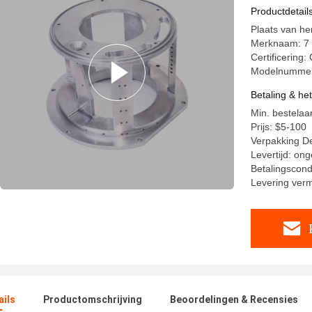
Productdetail
Plaats van h
Merknaam: 7
Certificering:
Modelnumme
Betaling & he
Min. bestelaa
Prijs: $5-100
Verpakking Det
Levertijd: on
Betalingscondi
Levering ver
ails
Productomschrijving
Beoordelingen & Recensies