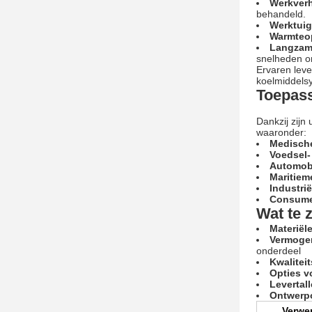
Werkverh
behandeld.
Werktuig 
Warmteo
Langzame
snelheden o
Ervaren lev
koelmiddelsy
Toepass
Dankzij zijn
waaronder:
Medisch
Voedsel-
Automobi
Maritieme
Industri
Consume
Wat te 
Materiël
Vermogen
onderdeel
Kwalitei
Opties v
Levertal
Ontwerp
Verwe