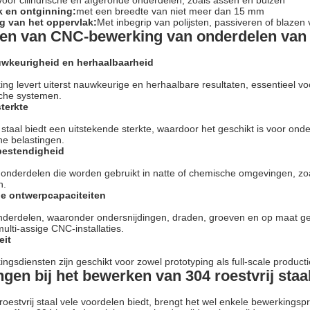
voor cilindrische en afgeronde onderdelen, zoals assen en buizen
 en ontginning:
met een breedte van niet meer dan 15 mm
g van het oppervlak:
Met inbegrip van polijsten, passiveren of blazen
en van CNC-bewerking van onderdelen van r
uwkeurigheid en herhaalbaarheid
g levert uiterst nauwkeurige en herhaalbare resultaten, essentieel voo
che systemen.
sterkte
j staal biedt een uitstekende sterkte, waardoor het geschikt is voor o
e belastingen.
bestendigheid
 onderdelen die worden gebruikt in natte of chemische omgevingen, z
n.
ige ontwerpcapaciteiten
derdelen, waaronder ondersnijdingen, draden, groeven en op maat g
ulti-assige CNC-installaties.
eit
gsdiensten zijn geschikt voor zowel prototyping als full-scale productie
ngen bij het bewerken van 304 roestvrij staa
oestvrij staal vele voordelen biedt, brengt het wel enkele bewerkings