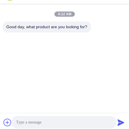
4:12 AM
Good day, what product are you looking for?
Shenzhen Perfect Precision Product Co., Ltd.
lyn@7-swords.com
86-189-26459278
De bouw van 49, Fumin-Industrieterrein, Pinghu-dorp,
Pinghu-stad, Longgang-District, Shenzhen-Stad, de
Provincie van Guangdong, China
De Goede Kwaliteit van China CNC Draaiende Delen
Leverancier. Copyright © 2022-2026 Shenzhen Perfect
Precision Product Co., Ltd. . Alle rechten voorbehoudena.