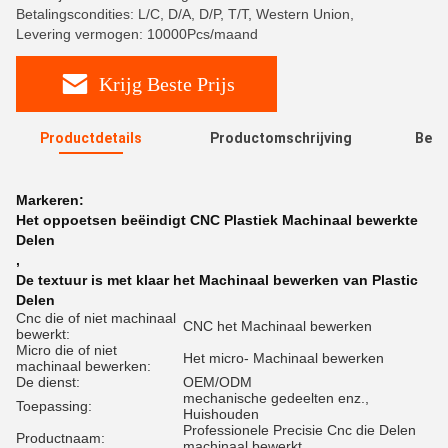
Betalingscondities: L/C, D/A, D/P, T/T, Western Union,
Levering vermogen: 10000Pcs/maand
Krijg Beste Prijs
Productdetails
Productomschrijving
Beoo
R
Markeren:
Het oppoetsen beëindigt CNC Plastiek Machinaal bewerkte
Delen
,
De textuur is met klaar het Machinaal bewerken van Plastic
Delen
Cnc die of niet machinaal
CNC het Machinaal bewerken
bewerkt:
Micro die of niet
Het micro- Machinaal bewerken
machinaal bewerken:
De dienst:
OEM/ODM
mechanische gedeelten enz.,
Toepassing:
Huishouden
Professionele Precisie Cnc die Delen
Productnaam:
machinaal bewerkt