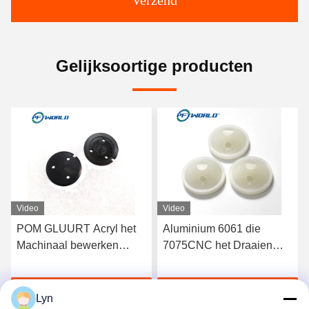
Verzend
Gelijksoortige producten
Video
Video
POM GLUURT Acryl het
Aluminium 6061 die
Machinaal bewerken
7075CNC het Draaien
Plastic Delen 100mm voor
Vormen van de Delen de
Meubilairveiligheid
Plastic Injectie machinaal
Krijg Beste Prijs
Krijg Beste Prijs
bewerken
Lyn