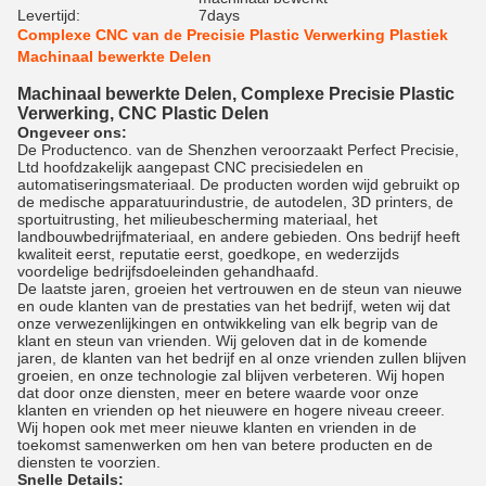
Levertijd:
7days
Complexe CNC van de Precisie Plastic Verwerking Plastiek
Machinaal bewerkte Delen
Machinaal bewerkte Delen, Complexe Precisie Plastic
Verwerking, CNC Plastic Delen
Ongeveer ons:
De Productenco. van de Shenzhen veroorzaakt Perfect Precisie,
Ltd hoofdzakelijk aangepast CNC precisiedelen en
automatiseringsmateriaal. De producten worden wijd gebruikt op
de medische apparatuurindustrie, de autodelen, 3D printers, de
sportuitrusting, het milieubescherming materiaal, het
landbouwbedrijfmateriaal, en andere gebieden. Ons bedrijf heeft
kwaliteit eerst, reputatie eerst, goedkope, en wederzijds
voordelige bedrijfsdoeleinden gehandhaafd.
De laatste jaren, groeien het vertrouwen en de steun van nieuwe
en oude klanten van de prestaties van het bedrijf, weten wij dat
onze verwezenlijkingen en ontwikkeling van elk begrip van de
klant en steun van vrienden. Wij geloven dat in de komende
jaren, de klanten van het bedrijf en al onze vrienden zullen blijven
groeien, en onze technologie zal blijven verbeteren. Wij hopen
dat door onze diensten, meer en betere waarde voor onze
klanten en vrienden op het nieuwere en hogere niveau creeer.
Wij hopen ook met meer nieuwe klanten en vrienden in de
toekomst samenwerken om hen van betere producten en de
diensten te voorzien.
Snelle Details: