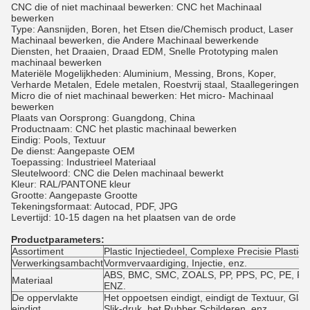
CNC die of niet machinaal bewerken: CNC het Machinaal
bewerken
Type: Aansnijden, Boren, het Etsen die/Chemisch product, Laser
Machinaal bewerken, die Andere Machinaal bewerkende
Diensten, het Draaien, Draad EDM, Snelle Prototyping malen
machinaal bewerken
Materiële Mogelijkheden: Aluminium, Messing, Brons, Koper,
Verharde Metalen, Edele metalen, Roestvrij staal, Staallegeringen
Micro die of niet machinaal bewerken: Het micro- Machinaal
bewerken
Plaats van Oorsprong: Guangdong, China
Productnaam: CNC het plastic machinaal bewerken
Eindig: Pools, Textuur
De dienst: Aangepaste OEM
Toepassing: Industrieel Materiaal
Sleutelwoord: CNC die Delen machinaal bewerkt
Kleur: RAL/PANTONE kleur
Grootte: Aangepaste Grootte
Tekeningsformaat: Autocad, PDF, JPG
Levertijd: 10-15 dagen na het plaatsen van de orde
Productparameters:
Assortiment
Plastic Injectiedeel, Complexe Precisie Plastic
Verwerkingsambacht
Vormvervaardiging, Injectie, enz.
ABS, BMC, SMC, ZOALS, PP, PPS, PC, PE, P
Materiaal
ENZ.
De oppervlakte
Het oppoetsen eindigt, eindigt de Textuur, Gla
eindigt
Slik-druk, het Rubber Schilderen, enz.