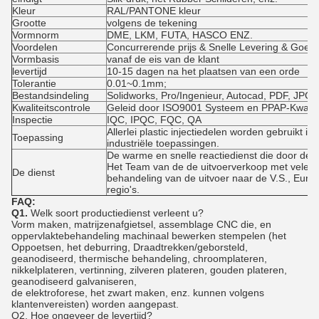
Kleur
RAL/PANTONE kleur
Grootte
volgens de tekening
Vormnorm
DME, LKM, FUTA, HASCO ENZ.
Voordelen
Concurrerende prijs & Snelle Levering & Goede 
Vormbasis
vanaf de eis van de klant
levertijd
10-15 dagen na het plaatsen van een orde
Tolerantie
0.01~0.1mm;
Bestandsindeling
Solidworks, Pro/Ingenieur, Autocad, PDF, JPG
Kwaliteitscontrole
Geleid door ISO9001 Systeem en PPAP-Kwalit
Inspectie
IQC, IPQC, FQC, QA
Allerlei plastic injectiedelen worden gebruikt i
Toepassing
industriële toepassingen.
De warme en snelle reactiedienst die door de 
Het Team van de de uitvoerverkoop met vele ja
De dienst
behandeling van de uitvoer naar de V.S., Euro
regio's.
FAQ:
Q1.
Welk soort productiedienst verleent u?
Vorm maken, matrijzenafgietsel, assemblage CNC die, en
oppervlaktebehandeling machinaal bewerken stempelen (het
Oppoetsen, het deburring, Draadtrekken/geborsteld,
geanodiseerd, thermische behandeling, chroomplateren,
nikkelplateren, vertinning, zilveren plateren, gouden plateren,
geanodiseerd galvaniseren,
de elektroforese, het zwart maken, enz. kunnen volgens
klantenvereisten) worden aangepast.
Q2. Hoe ongeveer de levertijd?