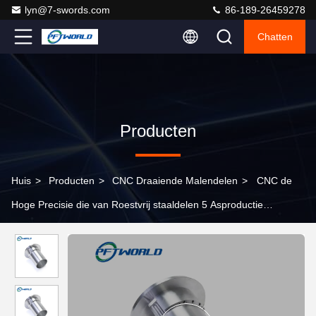
lyn@7-swords.com
86-189-26459278
Chatten
Producten
Huis
>
Producten
>
CNC Draaiende Malendelen
>
CNC de
Hoge Precisie die van Roestvrij staaldelen 5 Asproductie
machinaal bewerken