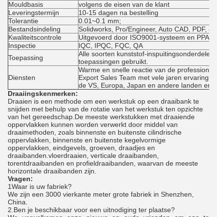
Mouldbasis
volgens de eisen van de klant
Leveringstermijn
10-15 dagen na bestelling
Tolerantie
0.01~0.1 mm;
Bestandsindeling
Solidworks, Pro/Engineer, Auto CAD, PDF, J
Kwaliteitscontrole
Uitgevoerd door ISO9001-systeem en PPAP-k
Inspectie
IQC, IPQC, FQC, QA
Alle soorten kunststof-inspuitingsonderdelen 
Toepassing
toepassingen gebruikt.
Warme en snelle reactie van de professionel
Diensten
Export Sales Team met vele jaren ervaring in
de VS, Europa, Japan en andere landen en re
Draaiingskenmerken:
Draaien is een methode om een werkstuk op een draaibank te
snijden met behulp van de rotatie van het werkstuk ten opzichte
van het gereedschap.De meeste werkstukken met draaiende
oppervlakken kunnen worden verwerkt door middel van
draaimethoden, zoals binnenste en buitenste cilindrische
oppervlakken, binnenste en buitenste kegelvormige
oppervlakken, eindgevels, groeven, draadjes en
draaibanden.vloerdraaien, verticale draaibanden,
torentdraaibanden en profieldraaibanden, waarvan de meeste
horizontale draaibanden zijn.
Vragen:
1Waar is uw fabriek?
We zijn een 3000 vierkante meter grote fabriek in Shenzhen,
China.
2.
Ben je beschikbaar voor een uitnodiging ter plaatse?