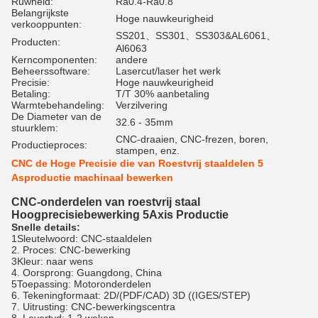
Ruwheid:
Ra0.4-Ra0.8
Belangrijkste
Hoge nauwkeurigheid
verkooppunten:
SS201、SS301、SS303&AL6061、
Producten:
Al6063
Kerncomponenten:
andere
Beheerssoftware:
Lasercut/laser het werk
Precisie:
Hoge nauwkeurigheid
Betaling:
T/T 30% aanbetaling
Warmtebehandeling:
Verzilvering
De Diameter van de
32.6 - 35mm
stuurklem:
CNC-draaien, CNC-frezen, boren,
Productieproces:
stampen, enz.
CNC de Hoge Precisie die van Roestvrij staaldelen 5
Asproductie machinaal bewerken
CNC-onderdelen van roestvrij staal
Hoogprecisiebewerking 5Axis Productie
Snelle details:
1Sleutelwoord: CNC-staaldelen
2. Proces: CNC-bewerking
3Kleur: naar wens
4. Oorsprong: Guangdong, China
5Toepassing: Motoronderdelen
6. Tekeningformaat: 2D/(PDF/CAD) 3D ((IGES/STEP)
7. Uitrusting: CNC-bewerkingscentra