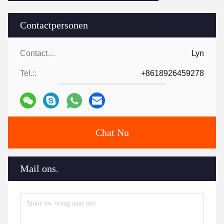
Contactpersonen
Contactpersonen:
Lyn
Tel.::
+8618926459278
Chat Nu
Mail ons.