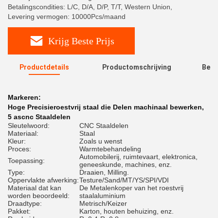
Betalingscondities: L/C, D/A, D/P, T/T, Western Union,
Levering vermogen: 10000Pcs/maand
Krijg Beste Prijs
Productdetails
Productomschrijving
Beoo
R
Markeren:
Hoge Precisieroestvrij staal die Delen machinaal bewerken
,
5 ascnc Staaldelen
Sleutelwoord:
CNC Staaldelen
Materiaal:
Staal
Kleur:
Zoals u wenst
Proces:
Warmtebehandeling
Automobilerij, ruimtevaart, elektronica,
Toepassing:
geneeskunde, machines, enz.
Type:
Draaien, Milling.
Oppervlakte afwerking:
Testure/Sand/MT/YS/SPI/VDI
Materiaal dat kan
De Metalenkoper van het roestvrij
worden beoordeeld:
staalaluminium
Draadtype:
Metrisch/Keizer
Pakket:
Karton, houten behuizing, enz.