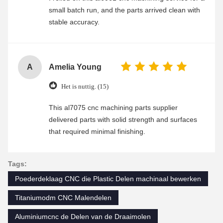
small batch run, and the parts arrived clean with
stable accuracy.
A
Amelia Young
Het is nuttig. (15)
This al7075 cnc machining parts supplier
delivered parts with solid strength and surfaces
that required minimal finishing.
Tags:
Poederdeklaag CNC die Plastic Delen machinaal bewerken
Titaniumodm CNC Malendelen
Aluminiumcnc de Delen van de Draaimolen