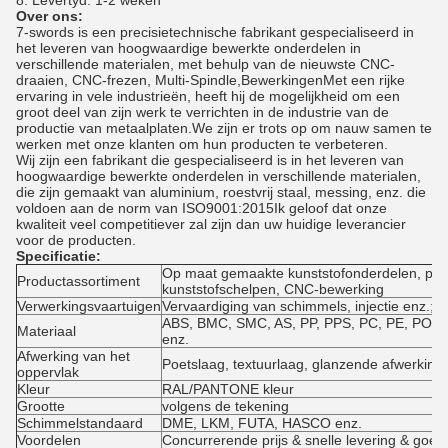
8. Levertyd: 1-2 weken
Over ons:
7-swords is een precisietechnische fabrikant gespecialiseerd in
het leveren van hoogwaardige bewerkte onderdelen in
verschillende materialen, met behulp van de nieuwste CNC-
draaien, CNC-frezen, Multi-Spindle,BewerkingenMet een rijke
ervaring in vele industrieën, heeft hij de mogelijkheid om een
groot deel van zijn werk te verrichten in de industrie van de
productie van metaalplaten.We zijn er trots op om nauw samen te
werken met onze klanten om hun producten te verbeteren.
Wij zijn een fabrikant die gespecialiseerd is in het leveren van
hoogwaardige bewerkte onderdelen in verschillende materialen,
die zijn gemaakt van aluminium, roestvrij staal, messing, enz. die
voldoen aan de norm van ISO9001:2015Ik geloof dat onze
kwaliteit veel competitiever zal zijn dan uw huidige leverancier
voor de producten.
Specificatie:
Op maat gemaakte kunststofonderdelen, prec
Productassortiment
kunststofschelpen, CNC-bewerking
Verwerkingsvaartuigen
Vervaardiging van schimmels, injectie enz.;
ABS, BMC, SMC, AS, PP, PPS, PC, PE, POM
Materiaal
enz.
Afwerking van het
Poetslaag, textuurlaag, glanzende afwerking, 
oppervlak
Kleur
RAL/PANTONE kleur
Grootte
volgens de tekening
Schimmelstandaard
DME, LKM, FUTA, HASCO enz.
Voordelen
Concurrerende prijs & snelle levering & goede