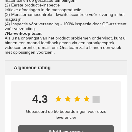
materiaal en de geschatte afmetingen.
(2) Eerste productie-inspectie
kritieke afmetingen in de massaproductie.
(3) Monsternamecontrole - kwaliteitscontrole vóór levering in het
magazijn.
(4) Inspectie vóór verzending - 100% inspectie door QC-assistent
vóór verzending.
7Na-verkoop team.
Als u na ontvangst van het product problemen ondervindt, kunt u
binnen een maand feedback geven via een spraakgesprek,
videoconferentie, e-mail, enz.Ons team zal u binnen een week
met oplossingen voorzien..
Algemene rating
4.3
Gebaseerd op 50 beoordelingen voor deze
leverancier
Schrijf een recensie