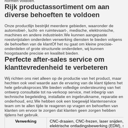
normen voldoen.
Rijk productassortiment om aan
diverse behoeften te voldoen
Onze productlijn bestrijkt meerdere gebieden, waaronder de
automobiel-, lucht- en ruimtevaart-, medische, elektronische,
machines en andere industrieën.We kunnen aangepaste
roestvrijstalen onderdelen verwerking diensten te bieden volgens
de behoeften van de klantOf het nu gaat om kleine precisie-
onderdelen of grote structurele onderdelen, wij kunnen
hoogstaande precisie en kwaliteit bieden.
Perfecte after-sales service om
klanttevredenheid te verbeteren
Wij richten ons niet alleen op de productie van het product, maar
hechten ook veel waarde aan de ervaring van de klant tijdens het
hele gebruiksproces.We bieden volledige ondersteuning van het
ontwerp consultatie tot na-verkoop service, met inbegrip van
technische begeleiding, installatie en ingebruikname, reparatie en
onderhoud, enz.We hebben ook een toegewijd klantenservice
team om te allen tijde te reageren op vragen en behoeften van
klanten om ervoor te zorgen dat klanten geen zorgen hebben
tijdens het gebruik.
Verwerking
CNC-draaien, CNC-frezen, laser snijden, b
elektrische ontladingsbewerking (EDM), spu