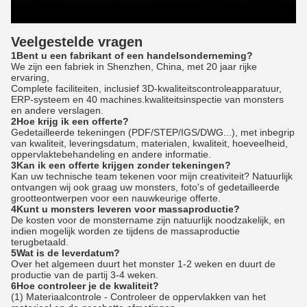
Veelgestelde vragen
1Bent u een fabrikant of een handelsonderneming?
We zijn een fabriek in Shenzhen, China, met 20 jaar rijke
ervaring,
Complete faciliteiten, inclusief 3D-kwaliteitscontroleapparatuur,
ERP-systeem en 40 machines.kwaliteitsinspectie van monsters
en andere verslagen.
2Hoe krijg ik een offerte?
Gedetailleerde tekeningen (PDF/STEP/IGS/DWG...), met inbegrip
van kwaliteit, leveringsdatum, materialen, kwaliteit, hoeveelheid,
oppervlaktebehandeling en andere informatie.
3Kan ik een offerte krijgen zonder tekeningen?
Kan uw technische team tekenen voor mijn creativiteit? Natuurlijk
ontvangen wij ook graag uw monsters, foto's of gedetailleerde
grootteontwerpen voor een nauwkeurige offerte.
4Kunt u monsters leveren voor massaproductie?
De kosten voor de monstername zijn natuurlijk noodzakelijk, en
indien mogelijk worden ze tijdens de massaproductie
terugbetaald.
5Wat is de leverdatum?
Over het algemeen duurt het monster 1-2 weken en duurt de
productie van de partij 3-4 weken.
6Hoe controleer je de kwaliteit?
(1) Materiaalcontrole - Controleer de oppervlakken van het