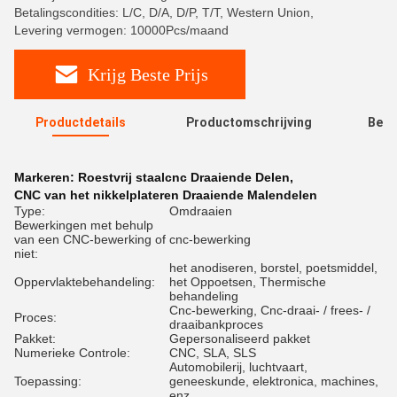
Betalingscondities: L/C, D/A, D/P, T/T, Western Union,
Levering vermogen: 10000Pcs/maand
Krijg Beste Prijs
Productdetails
Productomschrijving
Beoo
R
Markeren:
Roestvrij staalcnc Draaiende Delen
,
CNC van het nikkelplateren Draaiende Malendelen
Type:
Omdraaien
Bewerkingen met behulp
van een CNC-bewerking of
cnc-bewerking
niet:
het anodiseren, borstel, poetsmiddel,
Oppervlaktebehandeling:
het Oppoetsen, Thermische
behandeling
Cnc-bewerking, Cnc-draai- / frees- /
Proces:
draaibankproces
Pakket:
Gepersonaliseerd pakket
Numerieke Controle:
CNC, SLA, SLS
Automobilerij, luchtvaart,
Toepassing:
geneeskunde, elektronica, machines,
enz.