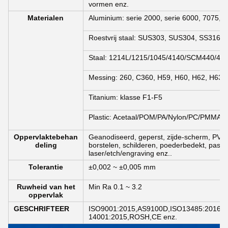
vormen enz.
Materialen
Aluminium: serie 2000, serie 6000, 7075, 
Roestvrij staal: SUS303, SUS304, SS316, 
Staal: 1214L/1215/1045/4140/SCM440/40C
Messing: 260, C360, H59, H60, H62, H63, 
Titanium: klasse F1-F5
Plastic: Acetaal/POM/PA/Nylon/PC/PMMA/
Oppervlaktebehan
Geanodiseerd, geperst, zijde-scherm, PVD-p
deling
borstelen, schilderen, poederbedekt, passiva
laser/etch/engraving enz..
Tolerantie
±0,002 ~ ±0,005 mm
Ruwheid van het
Min Ra 0.1 ~ 3.2
oppervlak
GESCHRIFTEER
ISO9001:2015,AS9100D,ISO13485:2016,I
14001:2015,ROSH,CE enz.