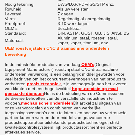
Nodig tekening:
DWG/DXF/PDF/IGS/STP enz.
Ruwheid:
Als uw vereisten
Levertyd:
7 dagen
Vorm:
Regelmatig of onregelmatig
Proefproef:
3-10 werkdagen
OEM's:
Beschikbaar
Standaard:
DIN, ASTM, GOST, GB, JIS, ANSI, BS
Aluminium, staal, roestvrij staal,
Materiaal:
koper, koper, titanium, enz.
OEM roestvrijstalen CNC draaimachine onderdelen
bewerking
In de industriële productie van vandaag,
OEM's
(Original
Equipment Manufacturer) roestvrij staal CNC-draaimachine
onderdelen verwerking is een belangrijk middel geworden voor
veel bedrijven om het concurrentievermogen van het product te
verbeteren.
precisietechniek
, zijn we toegewijd aan het leveren
van klanten met een hoge kwaliteit,
hoge-precisie op maat
gemaakte diensten
Het is de bedoeling van de Commissie om
de diverse behoeften van de verschillende industrieën te
voldoen.
mechanische onderdelen
Dit artikel zal uitgaan van
onze kernvoordelen en combineren van werkelijke
toepassingsscenario's om u te laten zien hoe we uw vertrouwde
partner kunnen worden door middel van geavanceerde
productieapparatuur,uitstekende productietechnologie, strikt
kwaliteitscontrolesysteem, rijk productassortiment en perfecte
after-sales service.