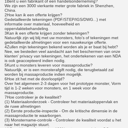
1Bent u een fabrikant of een handelsonderneming?
We zijn een 3000 vierkante meter grote fabriek in Shenzhen,
China.
2Hoe kan ik een offerte krijgen?
Gedetailleerde tekeningen (PDF/STEP/IGS/DWG...) met
informatie over materiaal, hoeveelheid en
oppervlaktebehandeling.
3Kan ik een offerte krijgen zonder tekeningen?
Natuurlijk zijn wij blij met uw monsters, foto's of tekeningen met
gedetailleerde afmetingen voor een nauwkeurige offerte.
4Zullen mijn tekeningen bekend worden als je er baat bij hebt?
Nee, we besteden veel aandacht aan het beschermen van onze
klanten' privacy van tekeningen, het ondertekenen van een NDA
is ook geaccepteerd indien nodig.
5Kunt u monsters leveren voor massaproductie?
Natuurlijk, er is een monsterafgift nodig, die terugbetaald zal
worden bij massaproductie indien mogelijk.
6Hoe zit het met de doorlooptijd?
Over het algemeen 2-3 dagen voor het prototype monster, Vorm
tijd is 1-2 weken voor monsters, en 1 week voor de
massaproductie.
7Hoe controleer je de kwaliteit?
(1) Materiaalonderzoek - Controleer het materiaaloppervlak en
de ruwe afmetingen
(2) Eerste productie-inspectie - Om de kritische dimensie in de
massaproductie te waarborgen.
(3) Monstername-controle - Controleer de kwaliteit voordat u het
naar het magazijn stuurt.