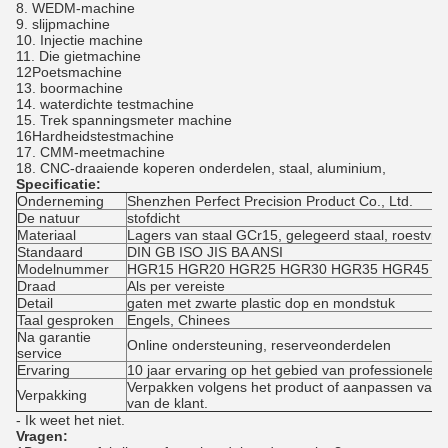
8. WEDM-machine
9. slijpmachine
10. Injectie machine
11. Die gietmachine
12Poetsmachine
13. boormachine
14. waterdichte testmachine
15. Trek spanningsmeter machine
16Hardheidstestmachine
17. CMM-meetmachine
18. CNC-draaiende koperen onderdelen, staal, aluminium,
Specificatie:
Onderneming
Shenzhen Perfect Precision Product Co., Ltd.
De natuur
stofdicht
Materiaal
Lagers van staal GCr15, gelegeerd staal, roestvrij 
Standaard
DIN GB ISO JIS BA ANSI
Modelnummer
HGR15 HGR20 HGR25 HGR30 HGR35 HGR45
Draad
Als per vereiste
Detail
gaten met zwarte plastic dop en mondstuk
Taal gesproken
Engels, Chinees
Na garantie
Online ondersteuning, reserveonderdelen
service
Ervaring
10 jaar ervaring op het gebied van professionele p
Verpakken volgens het product of aanpassen van 
Verpakking
van de klant.
- Ik weet het niet.
Vragen: