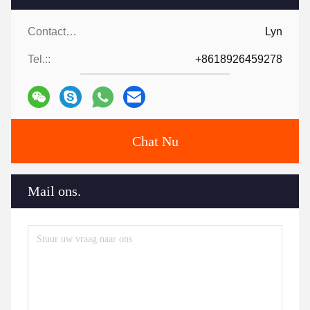
Contactpersonen:
Lyn
Tel.::
+8618926459278
Chat Nu
Mail ons.