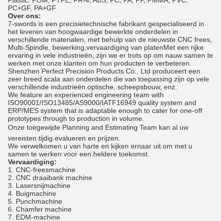
Plastic: POM, PTFE, FR-4, ABS, PC, PA, PP, PMMA, PVC,
PC+GF, PA+GF
Over ons:
7-swords is een precisietechnische fabrikant gespecialiseerd in
het leveren van hoogwaardige bewerkte onderdelen in
verschillende materialen, met behulp van de nieuwste CNC frees,
Multi-Spindle, bewerking,vervaardiging van platenMet een rijke
ervaring in vele industrieën, zijn we er trots op om nauw samen te
werken met onze klanten om hun producten te verbeteren.
Shenzhen Perfect Precision Products Co., Ltd produceert een
zeer breed scala aan onderdelen die van toepassing zijn op vele
verschillende industrieën.optische, scheepsbouw, enz.
We feature an experienced engineering team with
ISO90001/ISO13485/AS9000/IATF16949 quality system and
ERP/MES system that is adaptable enough to cater for one-off
prototypes through to production in volume.
Onze toegewijde Planning and Estimating Team kan al uw
vereisten tijdig evalueren en prijzen.
We verwelkomen u van harte en kijken ernaar uit om met u
samen te werken voor een heldere toekomst.
Vervaardiging:
1. CNC-freesmachine
2. CNC draaibank machine
3. Lasersnijmachine
4. Buigmachine
5. Punchmachine
6. Chamfer machine
7. EDM-machine