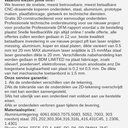
Waarom kiezen jullie ons?
We leveren de snelste, meest betrouwbare, meest betaalbare
CNC-draaiende koperen onderdelen, staal, aluminium, prototype
maken, plaatfabricage, gietwerk en technische diensten.
Gratis 3D-constructiedienst voor eenvoudige onderdelen
Professionele technische ondersteuning voor uw nieuwe project
voor productie Professionele DFM-rapport voordat u de bestelling
plaatst Snelle feedbackWe zijn altijd online.! snelle offerte, alle
offertes zullen worden gedaan in 12 uur. beste kwaliteit
betaalbare investering in uw nieuwe project pft kan laser snijden
messing, aluminium, koper en staal platen, dikte varieert van 0.5
mm tot 20 mm MAX aluminium laser snijdikte is 15 mmMax staal
laser gesneden dikte is 20 mm. Verschillende nabehandeling kan
worden gedaan in BDM LIMITED na plaat fabricage, zoals
olieverf, poederverf, elektroforese, aluminium anodisatie,enz.De
toegestane buigbaarheid van plaat is 0,2 tot 0,5 mm. De dikte
van het mechanische toetsenbord is 1,5 mm.
Onze service garantie:
1. Als de onderdelen verschillen van de tekening,
2Als de tolerantie van de onderdelen uw 2D-tekening overschrijdt
en niet kan worden samengesteld,
3Als het uiterlijk van een onderdeel niet voldoet aan uw bestelde
eisen,
4Als er onderdelen verloren gaan tijdens de levering,
Materiaalopties:
Aluminiumlegering: 6061.6063,7075,5083, 5052, 7003, 303
roestvrij staal: 201,202,303,304,316,316L,416,431C45, 1.2306,
1.4301