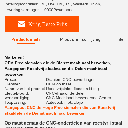
Betalingscondities: L/C, D/A, D/P, T/T, Western Union,
Levering vermogen: 10000Pcs/maand
Krijg Beste Prijs
Productdetails
Productomschrijving
Beoo
R
Markeren:
OEM Precisiemalen die de Dienst machinaal bewerken
,
Aangepast Roestvrij staalmalen die Delen machinaal
bewerken
Proces:
Draaien, CNC-bewerkingen
Diensten:
OEM op maat
Naam van het product:
Roestvrijstalen flens en fitting
Sleutelwoord:
CNC-draaionderdelen
Vervaardiging:
CNC Machinaal bewerkende Centra
Toepassing:
Autodeel, metaalpijp
Aangepast CNC de Hoge Precisiemalen die van Roestvrij
staaldelen de Dienst machinaal bewerken
Op maat gemaakte CNC-onderdelen van roestvrij staal