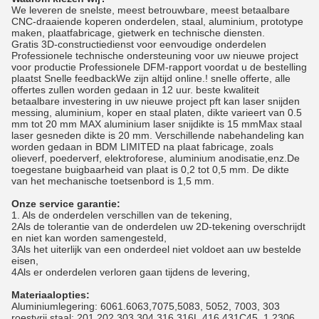
We leveren de snelste, meest betrouwbare, meest betaalbare
CNC-draaiende koperen onderdelen, staal, aluminium, prototype
maken, plaatfabricage, gietwerk en technische diensten.
Gratis 3D-constructiedienst voor eenvoudige onderdelen
Professionele technische ondersteuning voor uw nieuwe project
voor productie Professionele DFM-rapport voordat u de bestelling
plaatst Snelle feedbackWe zijn altijd online.! snelle offerte, alle
offertes zullen worden gedaan in 12 uur. beste kwaliteit
betaalbare investering in uw nieuwe project pft kan laser snijden
messing, aluminium, koper en staal platen, dikte varieert van 0.5
mm tot 20 mm MAX aluminium laser snijdikte is 15 mmMax staal
laser gesneden dikte is 20 mm. Verschillende nabehandeling kan
worden gedaan in BDM LIMITED na plaat fabricage, zoals
olieverf, poederverf, elektroforese, aluminium anodisatie,enz.De
toegestane buigbaarheid van plaat is 0,2 tot 0,5 mm. De dikte
van het mechanische toetsenbord is 1,5 mm.
Onze service garantie:
1. Als de onderdelen verschillen van de tekening,
2Als de tolerantie van de onderdelen uw 2D-tekening overschrijdt
en niet kan worden samengesteld,
3Als het uiterlijk van een onderdeel niet voldoet aan uw bestelde
eisen,
4Als er onderdelen verloren gaan tijdens de levering,
Materiaalopties:
Aluminiumlegering: 6061.6063,7075,5083, 5052, 7003, 303
roestvrij staal: 201,202,303,304,316,316L,416,431C45, 1.2306,