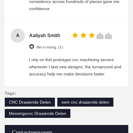
consistency across hundreds of pieces gave me
confidence.
A
Aaliyah Smith
Het is nuttig. (1)
I rely on this prototype cnc machining service
whenever I test new designs; the turnaround and
accuracy help me make decisions faster.
Tags:
CNC Draaiende Delen
oem cnc draaiende delen
Messingscnc Draaiende Delen
Contactpersonen