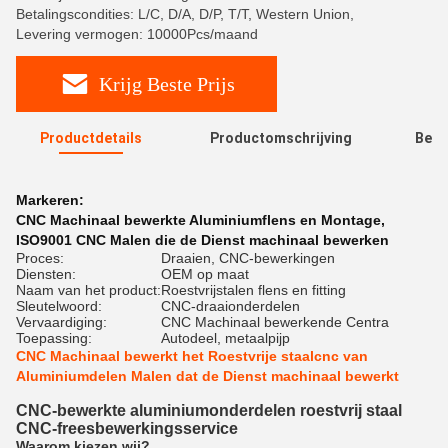
Betalingscondities: L/C, D/A, D/P, T/T, Western Union,
Levering vermogen: 10000Pcs/maand
Krijg Beste Prijs
Productdetails
Productomschrijving
Beoo
R
Markeren:
CNC Machinaal bewerkte Aluminiumflens en Montage
,
ISO9001 CNC Malen die de Dienst machinaal bewerken
Proces:
Draaien, CNC-bewerkingen
Diensten:
OEM op maat
Naam van het product:
Roestvrijstalen flens en fitting
Sleutelwoord:
CNC-draaionderdelen
Vervaardiging:
CNC Machinaal bewerkende Centra
Toepassing:
Autodeel, metaalpijp
CNC Machinaal bewerkt het Roestvrije staalcnc van
Aluminiumdelen Malen dat de Dienst machinaal bewerkt
CNC-bewerkte aluminiumonderdelen roestvrij staal
CNC-freesbewerkingsservice
Waarom kiezen wij?