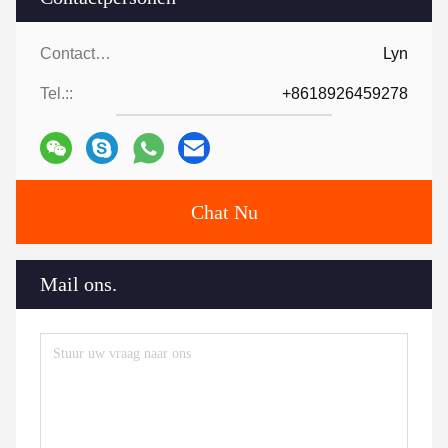
Contactpersonen:
Lyn
Tel.::
+8618926459278
Chat Nu
Mail ons.