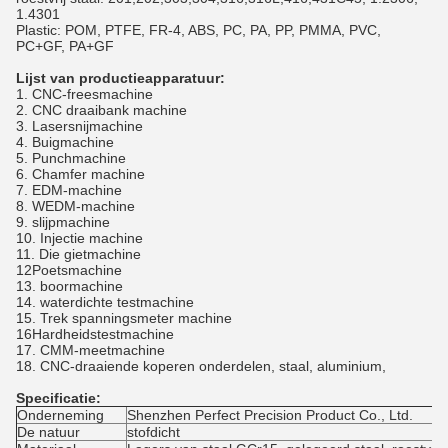
1.4301
Plastic: POM, PTFE, FR-4, ABS, PC, PA, PP, PMMA, PVC,
PC+GF, PA+GF
Lijst van productieapparatuur:
1. CNC-freesmachine
2. CNC draaibank machine
3. Lasersnijmachine
4. Buigmachine
5. Punchmachine
6. Chamfer machine
7. EDM-machine
8. WEDM-machine
9. slijpmachine
10. Injectie machine
11. Die gietmachine
12Poetsmachine
13. boormachine
14. waterdichte testmachine
15. Trek spanningsmeter machine
16Hardheidstestmachine
17. CMM-meetmachine
18. CNC-draaiende koperen onderdelen, staal, aluminium,
Specificatie:
Onderneming
Shenzhen Perfect Precision Product Co., Ltd.
De natuur
stofdicht