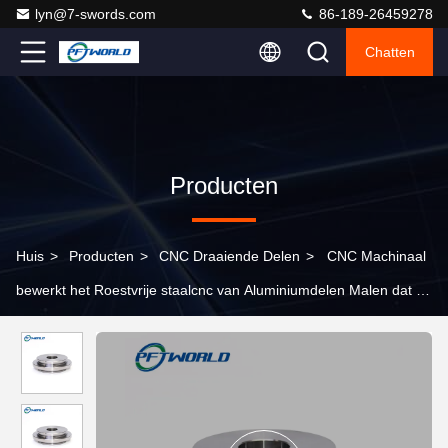
lyn@7-swords.com
86-189-26459278
Chatten
Producten
Huis
>
Producten
>
CNC Draaiende Delen
>
CNC Machinaal
bewerkt het Roestvrije staalcnc van Aluminiumdelen Malen dat de
Dienst machinaal bewerkt