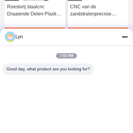
Roestvrij staalcnc
CNC van de
Draaiende Delen Plastic
zandstralenprecisie
Delrin POM Machining
anodiseerden de
Draaibank Draaiende
Krijg Beste Prijs
Krijg Beste Prijs
Delen Aluminium 6061
Lyn
7075
7:55 PM
Good day, what product are you looking for?
Shenzhen Perfect Precision Product Co., Ltd.
lyn@7-swords.com
86-189-26459278
De bouw van 49, Fumin-Industrieterrein, Pinghu-dorp,
Pinghu-stad, Longgang-District, Shenzhen-Stad, de
Provincie van Guangdong, China