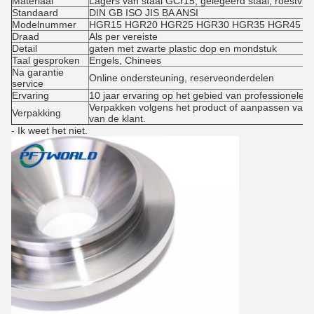
Materiaal
Lagers van staal GCr15, gelegeerd staal, roestvrij 
Standaard
DIN GB ISO JIS BA ANSI
Modelnummer
HGR15 HGR20 HGR25 HGR30 HGR35 HGR45
Draad
Als per vereiste
Detail
gaten met zwarte plastic dop en mondstuk
Taal gesproken
Engels, Chinees
Na garantie
Online ondersteuning, reserveonderdelen
service
Ervaring
10 jaar ervaring op het gebied van professionele p
Verpakken volgens het product of aanpassen van 
Verpakking
van de klant.
- Ik weet het niet.