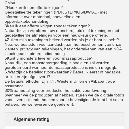
China.
2Hoe kan ik een offerte krijgen?
Gedetailleerde tekeningen (PDF/STEP/IGS/DWG...) met
informatie over materiaal, hoeveelheid en
oppervlaktebehandeling.
3Kan ik een offerte krijgen zonder tekeningen?
Natuurlijk zijn wij blij met uw monsters, foto's of tekeningen met
gedetailleerde afmetingen voor een nauwkeurige offerte.
4Zullen mijn tekeningen bekend worden als je er baat bij hebt?
Nee, we besteden veel aandacht aan het beschermen van onze
klanten' privacy van tekeningen, het ondertekenen van een NDA
is ook geaccepteerd indien nodig.
5Kunt u monsters leveren voor massaproductie?
Natuurlijk, een monstervergoeding is nodig en zal worden
geretourneerd wanneer de massaproductie is indien mogelijk.
6.
Wat zijn de betalingsvoorwaarden? Betaal ik eerst of nadat de
artikelen zijn afgeleverd?
De betaalmethoden zijn T/T, Western Union en Alibaba trade
assurance.
30% aanbetaling voor productie, het saldo voor levering.
(wanneer we de producten af hebben, sturen we de digitale foto's
vanuit verschillende hoeken voor je bevestiging.Je kunt het saldo
betalen., en we leveren de goederen).
Algemene rating