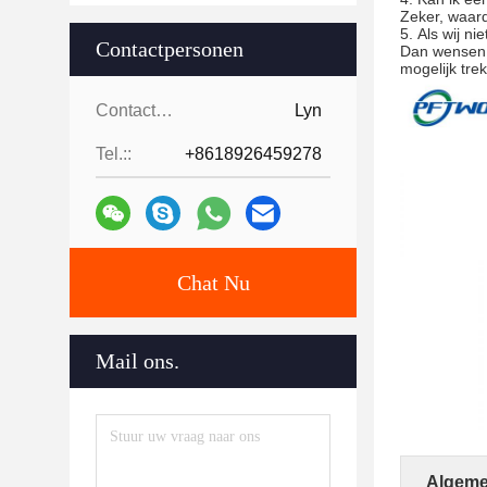
Zeker, waard
5.
Als wij n
Contactpersonen
Dan wensen w
mogelijk tre
Contactpersonen:
Lyn
Tel.::
+8618926459278
Chat Nu
Mail ons.
Algeme