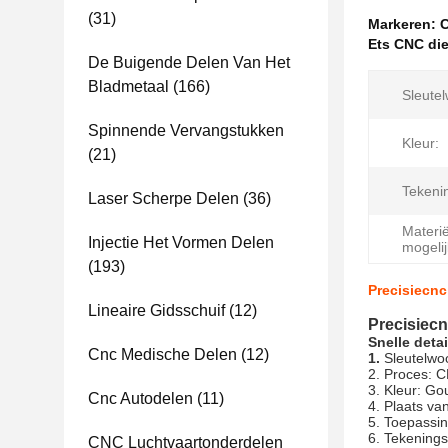
(31)
Markeren:
C
Ets CNC di
De Buigende Delen Van Het
Bladmetaal
(166)
Sleute
Spinnende Vervangstukken
Kleur:
(21)
Tekeni
Laser Scherpe Delen
(36)
Materië
Injectie Het Vormen Delen
mogeli
(193)
Precisiecn
Lineaire Gidsschuif
(12)
Precisiec
Snelle detai
Cnc Medische Delen
(12)
1.
Sleutelwo
2. Proces: 
3. Kleur: Go
Cnc Autodelen
(11)
4.
Plaats va
5.
Toepassin
6. Tekening
CNC Luchtvaartonderdelen