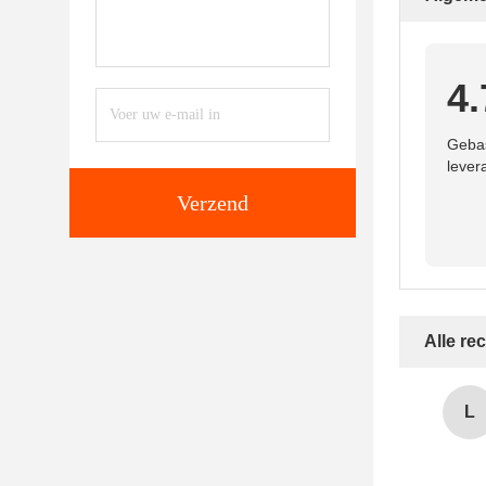
4.
Gebas
lever
Verzend
Alle re
L