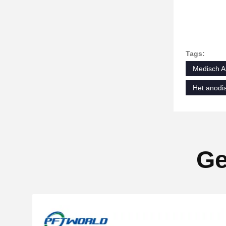
Tags:
Medisch A
Het anodi
Ge