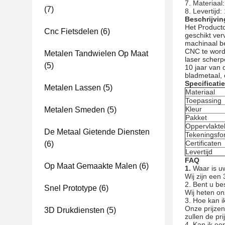
7. Materiaa
(7)
8. Levertijd
Beschrijvin
Het Productc
Cnc Fietsdelen
(6)
geschikt ver
machinaal be
CNC te word
Metalen Tandwielen Op Maat
laser scherp
(5)
10 jaar van 
bladmetaal, 
Specificatie
Metalen Lassen
(5)
Materiaal
Toepassing
Kleur
Metalen Smeden
(5)
Pakket
Oppervlakte
De Metaal Gietende Diensten
Tekeningsfo
Certificaten
(6)
Levertijd
FAQ
Op Maat Gemaakte Malen
(6)
1.
Waar is u
Wij zijn een
2.
Bent u be
Snel Prototype
(6)
Wij heten o
3.
Hoe kan ik
Onze prijzen
3D Drukdiensten
(5)
zullen de pr
4.
Kan ik een