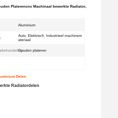
ouden Platerencnc Machinaal bewerkte Radiator
,
Aluminium
Auto, Elektrisch, Industrieel machinem
:
ateriaal
ebehandeling:
Gouden plateren
luminium Delen
erkte Radiatordelen