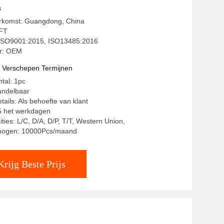
s
erkomst: Guangdong, China
FT
: ISO9001:2015, ISO13485:2016
r: OEM
t Verschepen Termijnen
ntal: 1pc
andelbaar
ails: Als behoefte van klant
15 het werkdagen
ties: L/C, D/A, D/P, T/T, Western Union,
mogen: 10000Pcs/maand
Krijg Beste Prijs