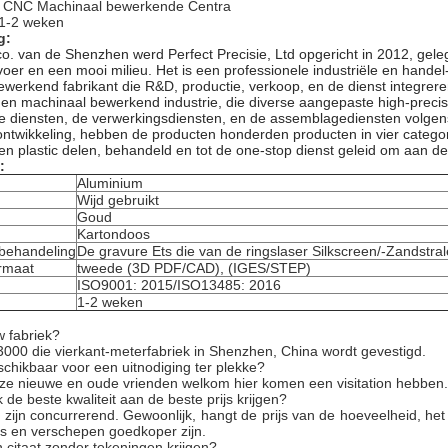
l: CNC Machinaal bewerkende Centra
: 1-2 weken
g:
o. van de Shenzhen werd Perfect Precisie, Ltd opgericht in 2012, ge
voer en een mooi milieu. Het is een professionele industriële en han
werkend fabrikant die R&D, productie, verkoop, en de dienst integrere
en machinaal bewerkend industrie, die diverse aangepaste high-preci
e diensten, de verwerkingsdiensten, en de assemblagediensten volgen
ontwikkeling, hebben de producten honderden producten in vier catego
en plastic delen, behandeld en tot de one-stop dienst geleid om aan d
:
Aluminium
Wijd gebruikt
Goud
Kartondoos
behandeling
De gravure Ets die van de ringslaser Silkscreen/-Zandstra
rmaat
tweede (3D PDF/CAD), (IGES/STEP)
ISO9001: 2015/ISO13485: 2016
1-2 weken
w fabriek?
 3000 die vierkant-meterfabriek in Shenzhen, China wordt gevestigd.
schikbaar voor een uitnodiging ter plekke?
nze nieuwe en oude vrienden welkom hier komen een visitation hebben.
 de beste kwaliteit aan de beste prijs krijgen?
 zijn concurrerend. Gewoonlijk, hangt de prijs van de hoeveelheid, het 
ijs en verschepen goedkoper zijn.
 citaat zonder tekeningen krijgen?