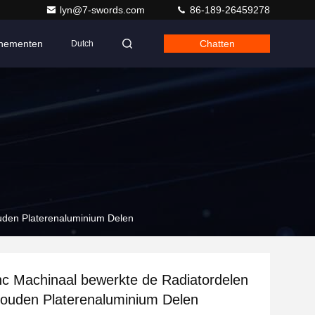
lyn@7-swords.com
86-189-26459278
nementen
Chatten
Dutch
uden Platerenaluminium Delen
nc Machinaal bewerkte de Radiatordelen
ouden Platerenaluminium Delen