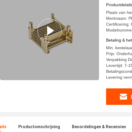
Productdetail
Plaats van h
Merknaam: P
Certificering
Modelnumme
Betaling & he
Min. bestelaa
Prijs: Onderh
Verpakking Det
Levertijd: 7-
Betalingscondi
Levering ver
ails
Productomschrijving
Beoordelingen & Recensies