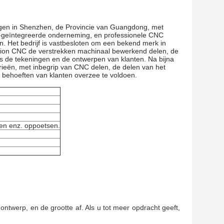
legen in Shenzhen, de Provincie van Guangdong, met
del-geïntegreerde onderneming, en professionele CNC
n. Het bedrijf is vastbesloten om een bekend merk in
sion CNC de verstrekken machinaal bewerkend delen, de
s de tekeningen en de ontwerpen van klanten. Na bijna
rieën, met inbegrip van CNC delen, de delen van het
e behoeften van klanten overzee te voldoen.
len enz. oppoetsen.
ontwerp, en de grootte af. Als u tot meer opdracht geeft,