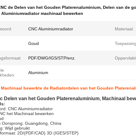
NC de Delen van het Gouden Platerenaluminium
,
Delen van de g
e Aluminiumradiator machinaal bewerken
lwoord:
CNC Aluminiumradiator
Materiaal:
Goud
Toepassing
ngsformaat:
PDF/DWG/IGS/STP/enz.
Oppervlakt
le
Aluminium
jkheden:
c Machinaal bewerkte de Radiatordelen van het Gouden Platerena
nc Delen van het Gouden Platerenaluminium, Machinaal bew
ls:
ord: CNC Aluminiumradiator
CNC het Machinaal bewerken
ud
n Oorsprong: Guangdong, China
g: Wijd gebruikt
sformaat: 2D/(PDF/CAD) 3D (IGES/STEP)