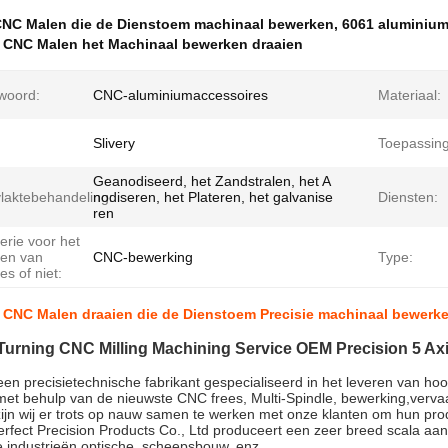
NC Malen die de Dienstoem machinaal bewerken
,
6061 aluminium
e CNC Malen het Machinaal bewerken draaien
lwoord:
CNC-aluminiumaccessoires
Materiaal:
Slivery
Toepassing
Geanodiseerd, het Zandstralen, het A
laktebehandeling:
nodiseren, het Plateren, het galvanise
Diensten:
ren
erie voor het
en van
CNC-bewerking
Type:
s of niet:
e CNC Malen draaien die de Dienstoem Precisie machinaal bewerk
Turning CNC Milling Machining Service OEM Precision 5 Axi
een precisietechnische fabrikant gespecialiseerd in het leveren van h
met behulp van de nieuwste CNC frees, Multi-Spindle, bewerking,vervaar
zijn wij er trots op nauw samen te werken met onze klanten om hun pro
fect Precision Products Co., Ltd produceert een zeer breed scala aan
e industrieën.optische, scheepsbouw, enz.