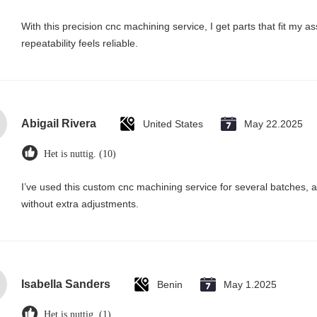
With this precision cnc machining service, I get parts that fit my
repeatability feels reliable.
Abigail Rivera
United States
May 22.2025
Het is nuttig. (10)
I’ve used this custom cnc machining service for several batches, 
without extra adjustments.
Isabella Sanders
Benin
May 1.2025
Het is nuttig. (1)