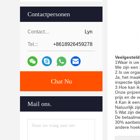
Contactpersonen
Contactpersonen:
Lyn
Tel.::
+8618926459278
Veelgesteld
1Waar is uw 
We zijn een 
2.
Is uw orga
Ja, het maak
Chat Nu
inspectie ti
3.
Hoe kan ik 
Onze prijzen
prijs en de 
4.
Kan ik een
Mail ons.
Natuurlijk z
5.
Wat zijn d
De betaalmet
30% aanbetal
andere hoek 