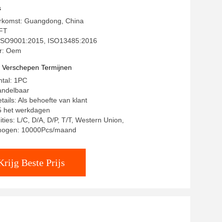
s
erkomst: Guangdong, China
FT
: ISO9001:2015, ISO13485:2016
r: Oem
t Verschepen Termijnen
ntal: 1PC
andelbaar
ails: Als behoefte van klant
15 het werkdagen
ties: L/C, D/A, D/P, T/T, Western Union,
mogen: 10000Pcs/maand
Krijg Beste Prijs