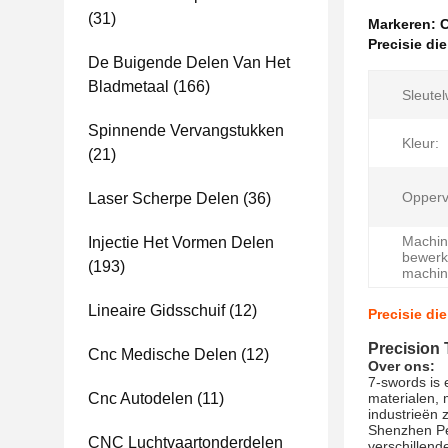
(31)
Markeren:
C
Precisie di
De Buigende Delen Van Het
Bladmetaal
(166)
Sleute
Spinnende Vervangstukken
Kleur:
(21)
Opperv
Laser Scherpe Delen
(36)
Machin
Injectie Het Vormen Delen
bewerk
(193)
machine
Lineaire Gidsschuif
(12)
Precisie di
Precision 
Cnc Medische Delen
(12)
Over ons:
7-swords is 
Cnc Autodelen
(11)
materialen, 
industrieën 
Shenzhen Per
CNC Luchtvaartonderdelen
verschillend