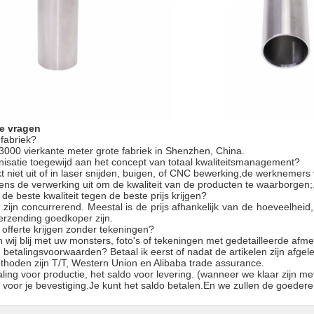
e vragen
fabriek?
3000 vierkante meter grote fabriek in Shenzhen, China.
nisatie toegewijd aan het concept van totaal kwaliteitsmanagement?
t niet uit of in laser snijden, buigen, of CNC bewerking,de werknemers
jdens de verwerking uit om de kwaliteit van de producten te waarborgen;
de beste kwaliteit tegen de beste prijs krijgen?
 zijn concurrerend. Meestal is de prijs afhankelijk van de hoeveelheid,
verzending goedkoper zijn.
 offerte krijgen zonder tekeningen?
ijn wij blij met uw monsters, foto's of tekeningen met gedetailleerde af
e betalingsvoorwaarden? Betaal ik eerst of nadat de artikelen zijn afgel
hoden zijn T/T, Western Union en Alibaba trade assurance.
ing voor productie, het saldo voor levering. (wanneer we klaar zijn met
voor je bevestiging.Je kunt het saldo betalen.En we zullen de goedere