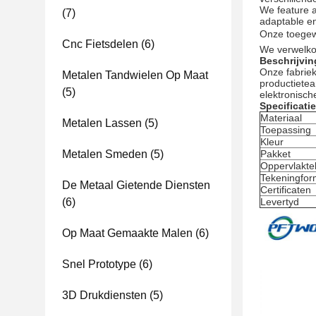
We feature 
(7)
adaptable en
Onze toegewi
Cnc Fietsdelen
(6)
We verwelko
Beschrijvin
Onze fabriek
Metalen Tandwielen Op Maat
productiete
(5)
elektronisch
Specificatie
Materiaal
Metalen Lassen
(5)
Toepassing
Kleur
Metalen Smeden
(5)
Pakket
Oppervlakte
Tekeningfor
De Metaal Gietende Diensten
Certificaten
(6)
Levertyd
Op Maat Gemaakte Malen
(6)
Snel Prototype
(6)
3D Drukdiensten
(5)