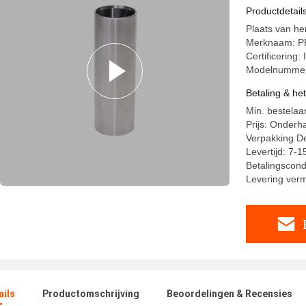
Productdetail
Plaats van h
Merknaam: P
Certificering
Modelnumme
Betaling & he
Min. bestelaa
Prijs: Onderh
Verpakking Det
Levertijd: 7-
Betalingscondi
Levering ver
ails
Productomschrijving
Beoordelingen & Recensies