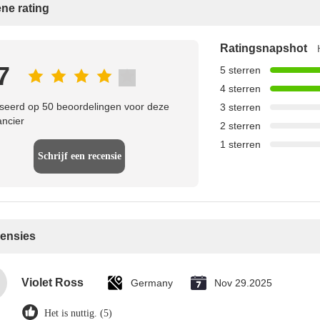
ne rating
Ratingsnapshot
7
5 sterren
4 sterren
eerd op 50 beoordelingen voor deze
3 sterren
ancier
2 sterren
1 sterren
Schrijf een recensie
censies
Violet Ross
Germany
Nov 29.2025
Het is nuttig. (5)