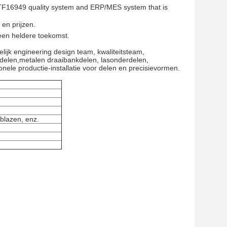
F16949 quality system and ERP/MES system that is
 en prijzen.
een heldere toekomst.
elijk engineering design team, kwaliteitsteam,
delen,metalen draaibankdelen, lasonderdelen,
le productie-installatie voor delen en precisievormen.
blazen, enz.