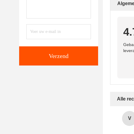
Algeme
4.
Gebas
lever
Verzend
Alle re
V