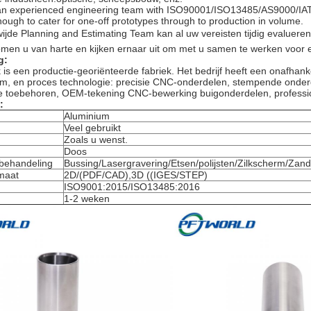
an experienced engineering team with ISO90001/ISO13485/AS9000/IAT
ough to cater for one-off prototypes through to production in volume.
jde Planning and Estimating Team kan al uw vereisten tijdig evalueren
men u van harte en kijken ernaar uit om met u samen te werken voor 
g:
 is een productie-georiënteerde fabriek. Het bedrijf heeft een onafhank
am, en proces technologie: precisie CNC-onderdelen, stempende onder
e toebehoren, OEM-tekening CNC-bewerking buigonderdelen, professione
:
Aluminium
Veel gebruikt
Zoals u wenst.
Doos
behandeling
Bussing/Lasergravering/Etsen/polijsten/Zilkscherm/Zand
maat
2D/(PDF/CAD),3D ((IGES/STEP)
ISO9001:2015/ISO13485:2016
1-2 weken