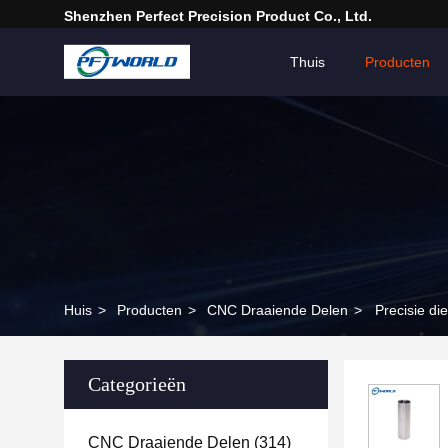
Shenzhen Perfect Precision Product Co., Ltd.
Thuis
Producten
Huis
>
Producten
>
CNC Draaiende Delen
>
Precisie d
Categorieën
CNC Draaiende Delen
(314)