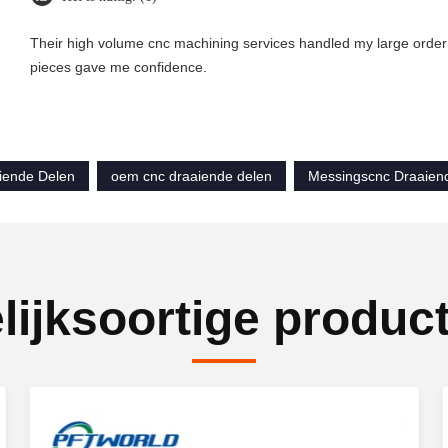
Their high volume cnc machining services handled my large order 
pieces gave me confidence.
iende Delen
oem cnc draaiende delen
Messingscnc Draaien
lijksoortige produc